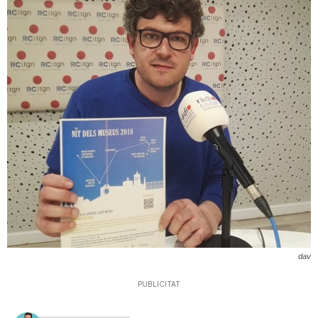
T
a
r
r
a
g
dav
PUBLICITAT
o