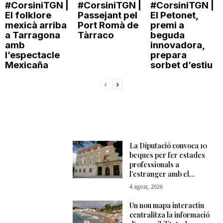
#CorsiniTGN |
#CorsiniTGN |
#CorsiniTGN |
El folklore
Passejant pel
El Petonet,
mexicà arriba
Port Romà de
premi a
a Tarragona
Tàrraco
beguda
amb
innovadora,
l’espectacle
prepara
Mexicaña
sorbet d’estiu