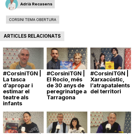
Adrià Recasens
n
CORSINI TEMA OBERTURA
a
ARTICLES RELACIONATS
#CorsiniTGN |
#CorsiniTGN |
#CorsiniTGN |
La tasca
El Rocio, més
Xarxacústic,
d’apropar i
de 30 anys de
l’atrapatalents
estimar el
peregrinatge a
del territori
teatre als
Tarragona
infants