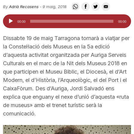
i
By
Adrià Recasens
-
9 maig, 2018
Reproductor
00:00
00:00
u
d'àudio
Dissabte 19 de maig Tarragona tornarà a viatjar per
t
la Constel·lació dels Museus en la 5a edició
d’aquesta activitat organitzada per Auriga Serveis
Culturals en el marc de la Nit dels Museus 2018 en
a
que participen el Museu Biblic, el Diocesà, el d’Art
Modern, el d’Història, l’Arqueològic, el del Port i el
t
CaixaFòrum. Des d’Auriga, Jordi Salvadó ens
explica que enguany el nexe d’unió d’aquesta «ruta
d
de museus» amb el trenet turístic serà la
comunicació.
e