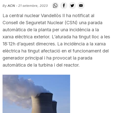
i
By
ACN
-
21 setembre, 2023
La central nuclear Vandellòs II ha notificat al
u
Consell de Seguretat Nuclear (CSN) una parada
automàtica de la planta per una incidència a la
xarxa elèctrica exterior. L’aturada ha tingut lloc a les
t
18:12h d’aquest dimecres. La incidència a la xarxa
elèctrica ha tingut afectació en el funcionament del
a
generador principal i ha provocat la parada
automàtica de la turbina i del reactor.
t
d
e