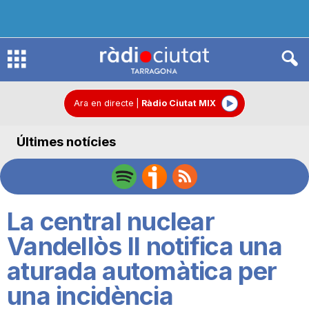
R
à
Ara en directe
|
Ràdio Ciutat MIX
Últimes notícies
d
i
La central nuclear
o
Vandellòs II notifica una
aturada automàtica per
C
una incidència