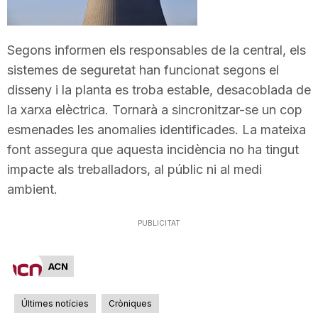
T
Segons informen els responsables de la central, els
a
sistemes de seguretat han funcionat segons el
disseny i la planta es troba estable, desacoblada de
r
la xarxa elèctrica. Tornarà a sincronitzar-se un cop
esmenades les anomalies identificades. La mateixa
font assegura que aquesta incidència no ha tingut
r
impacte als treballadors, al públic ni al medi
ambient.
a
PUBLICITAT
g
ACN
o
Últimes notícies
Cròniques