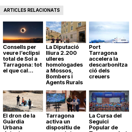
n
ARTICLES RELACIONATS
a
Consells per
La Diputació
Port
veure l’eclipsi
lliura 2.200
Tarragona
total de Sol a
ulleres
accelera la
Tarragona: tot
homologades
descarbonitza
el que cal...
a Mossos,
ció dels
Bombers i
creuers
Agents Rurals
El dron de la
Tarragona
La Cursa del
Guàrdia
activa un
Seguici
Urbana
dispositiu de
Popular de