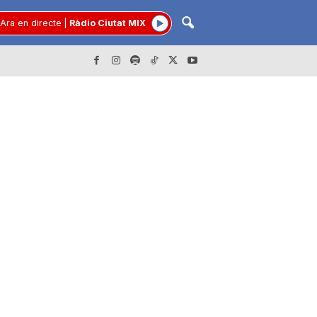
Ara en directe
|
Ràdio Ciutat MIX