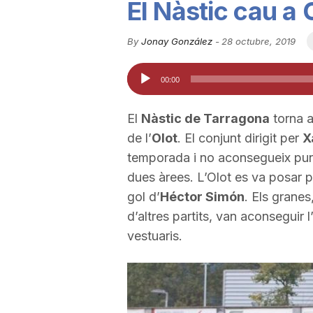
El Nàstic cau a O
u
By
Jonay González
-
28 octubre, 2019
t
Reproductor
00:00
d'àudio
a
El
Nàstic de Tarragona
torna a
de l’
Olot
. El conjunt dirigit per
X
t
temporada i no aconsegueix puntua
dues àrees. L’Olot es va posar 
gol d’
Héctor Simón
. Els granes
d
d’altres partits, van aconseguir
vestuaris.
e
T