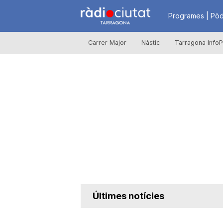
R
Programes | Pòd
Carrer Major
Nàstic
Tarragona InfoP
à
d
i
o
C
Últimes notícies
i