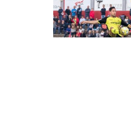
a
r
r
a
g
o
A la segona meitat, el Nàstic va cr
defensa, però una altra vegada,
n
acabar amb una xilena
Carles 