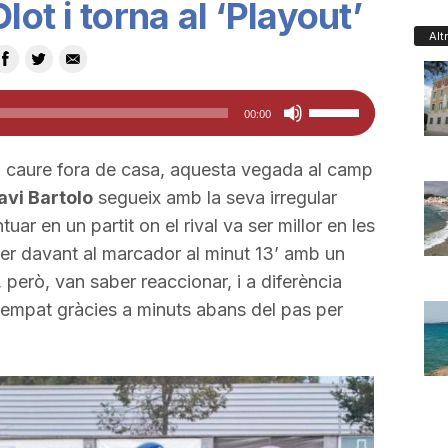
lot i torna al ‘Playout’
Alt
Feu
00:00
servir
les
 caure fora de casa, aquesta vegada al camp
tecles
avi Bartolo
segueix amb la seva irregular
de
r en un partit on el rival va ser millor en les
fletxa
per davant al marcador al minut 13’ amb un
cap
, però, van saber reaccionar, i a diferència
amunt/cap
 l’empat gràcies a minuts abans del pas per
avall
per
a
incrementar
o