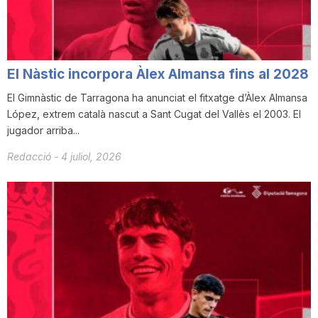
n
a
El Nàstic incorpora Àlex Almansa fins al 2028
El Gimnàstic de Tarragona ha anunciat el fitxatge d’Àlex Almansa
López, extrem català nascut a Sant Cugat del Vallès el 2003. El
jugador arriba...
Redacció
-
4 juliol, 2026