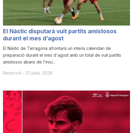
T
a
El Nàstic disputarà vuit partits amistosos
durant el mes d’agost
r
El Nàstic de Tarragona afrontarà un intens calendari de
preparació durant el mes d'agost amb un total de vuit partits
amistosos abans de l'inici...
r
Redacció
-
31 juliol, 2026
a
g
o