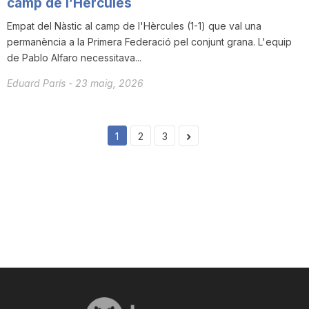
camp de l’Hèrcules
Empat del Nàstic al camp de l'Hèrcules (1-1) que val una
permanència a la Primera Federació pel conjunt grana. L'equip
de Pablo Alfaro necessitava...
Eduard París
-
23 maig, 2026
1
2
3