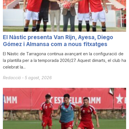
i
u
El Nàstic presenta Van Rijn, Ayesa, Diego
t
Gómez i Almansa com a nous fitxatges
El Nàstic de Tarragona continua avançant en la configuració de
la plantilla per a la temporada 2026/27. Aquest dimarts, el club ha
a
celebrat la...
Redacció
-
5 agost, 2026
t
d
e