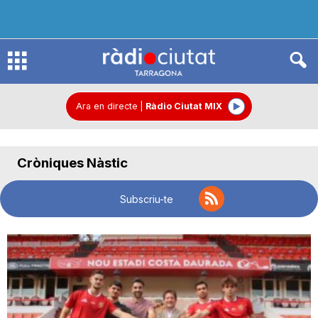
R
à
Ara en directe
|
Ràdio Ciutat MIX
d
Cròniques Nàstic
i
Subscriu-te
o
C