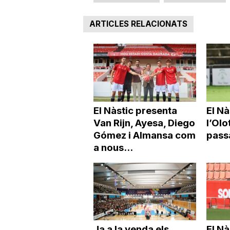
ARTICLES RELACIONATS
El Nàstic presenta
El N
Van Rijn, Ayesa, Diego
l’Olo
Gómez i Almansa com
pass
a nous...
Ja a la venda els
El Nà