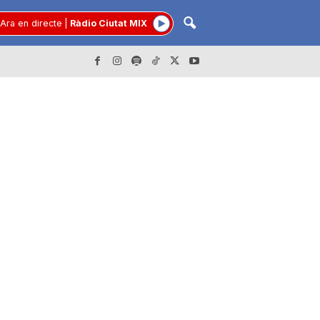
Ara en directe
|
Ràdio Ciutat MIX