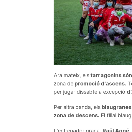
a
r
r
a
Ara mateix, els
tarragonins són
zona de
promoció d’ascens.
To
g
per jugar dissabte a excepció
d’
o
Per altra banda, els
blaugranes 
zona de descens.
El filial bla
n
L’entrenador grana,
Raül Agné,