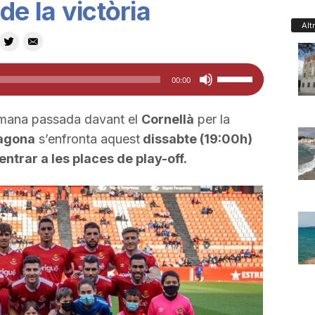
de la victòria
Alt
Feu
00:00
servir
les
tmana passada davant el
Cornellà
per la
tecles
ragona
s’enfronta aquest
dissabte (19:00h)
de
entrar a les places de play-off.
fletxa
cap
amunt/cap
avall
per
a
incrementar
o