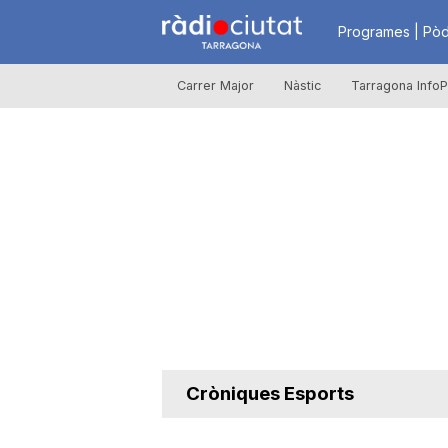
R
Programes | Pòd
Carrer Major
Nàstic
Tarragona InfoP
à
d
i
o
C
Cròniques Esports
i