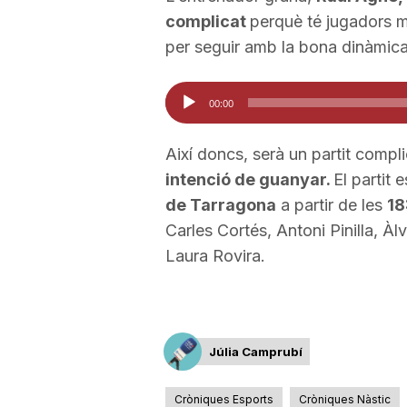
complicat
perquè té jugadors m
a
per seguir amb la bona dinàmica
Reproductor
00:00
d'àudio
Així doncs, serà un partit compl
intenció de guanyar.
El partit 
de Tarragona
a partir de les
18
Carles Cortés, Antoni Pinilla, Àl
Laura Rovira.
Júlia Camprubí
Cròniques Esports
Cròniques Nàstic