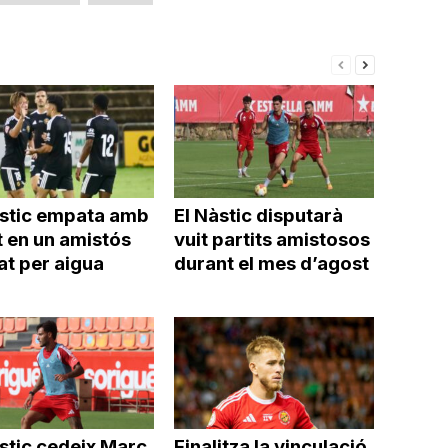
disminuir
el
volum.
àstic empata amb
El Nàstic disputarà
t en un amistós
vuit partits amistosos
at per aigua
durant el mes d’agost
stic cedeix Marc
Finalitza la vinculació