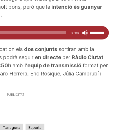
olt bons, però que la
intenció és guanyar
.
Feu
00:00
servir
les
icat on els
dos conjunts
sortiran amb la
tecles
es podrà seguir
en directe
per
Ràdio Ciutat
de
:50h
amb
l’equip de transmissió
format per
fletxa
varo Herrera, Eric Rosique, Júlia Camprubí i
cap
amunt/cap
avall
PUBLICITAT
per
a
incrementar
o
Tarragona
Esports