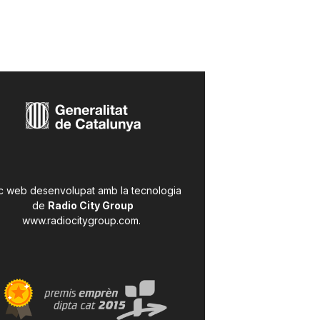
c web desenvolupat amb la tecnologia
de
Radio City Group
www.radiocitygroup.com
.