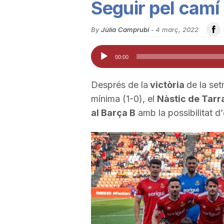
Seguir pel camí 
u
By
Júlia Camprubí
-
4 març, 2022
t
Reproductor
00:00
d'àudio
a
Després de la
victòria
de la se
mínima (1-0), el
Nàstic de Tar
t
al Barça B
amb la possibilitat d’
d
e
T