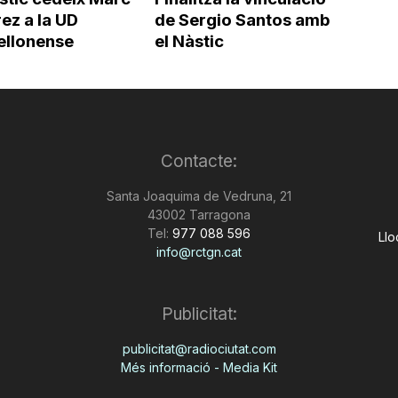
ez a la UD
de Sergio Santos amb
ellonense
el Nàstic
Contacte:
Santa Joaquima de Vedruna, 21
43002 Tarragona
Tel:
977 088 596
Llo
info@rctgn.cat
Publicitat:
publicitat@radiociutat.com
Més informació - Media Kit