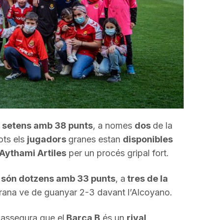
disminuir
el
volum.
 setens amb 38 punts
, a nomes
dos
de la
ts els
jugadors
granes estan
disponibles
Aythami Artiles
per un procés gripal fort.
són dotzens amb 33 punts
, a
tres de la
ugrana ve de guanyar 2-3 davant l’Alcoyano.
assegura que el
Barça B
és un
rival