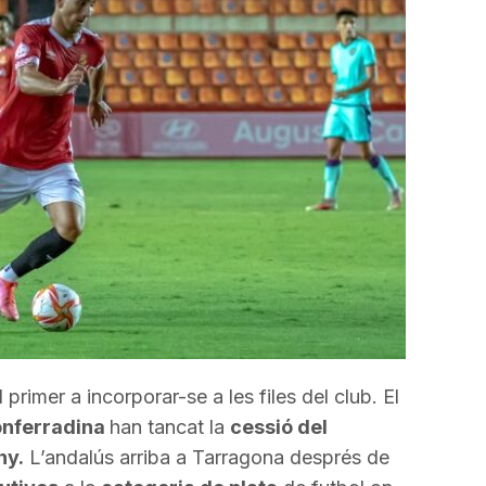
incrementar
o
disminuir
el
volum.
 primer a incorporar-se a les files del club. El
onferradina
han tancat la
cessió del
ny.
L’andalús arriba a Tarragona després de