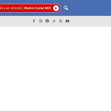
Ara en directe
|
Ràdio Ciutat MIX