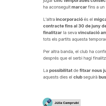
jugar
cinc temporades consec
ha aconseguit
marcar
fins a un
a
L’altra
incorporació
és el
migca
contracte fins al 30 de juny d
finalitzar
la seva
vinculació a
tots els partits aquesta temporad
Per altra banda, el club ha confi
després que el serbi hagi finalit
La
possibilitat
de
fitxar nous
j
aquests dies el
club
seguirà
bu
Júlia Camprubí