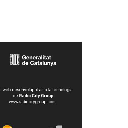
c web desenvolupat amb la tecnologia
de
Radio City Group
www.radiocitygroup.com
.