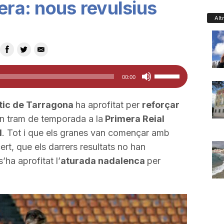
era: nous revulsius
Alt
Feu
00:00
servir
les
tic de Tarragona
ha aprofitat per
reforçar
tecles
n tram de temporada a la
Primera Reial
de
l
. Tot i que els granes van començar amb
fletxa
rt, que els darrers resultats no han
cap
ha aprofitat l’
aturada nadalenca
per
amunt/cap
avall
per
a