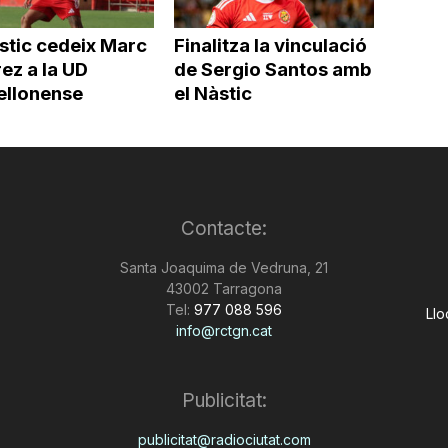
stic cedeix Marc
Finalitza la vinculació
ez a la UD
de Sergio Santos amb
ellonense
el Nàstic
Contacte:
Santa Joaquima de Vedruna, 21
43002 Tarragona
Tel:
977 088 596
Llo
info@rctgn.cat
Publicitat:
publicitat@radiociutat.com