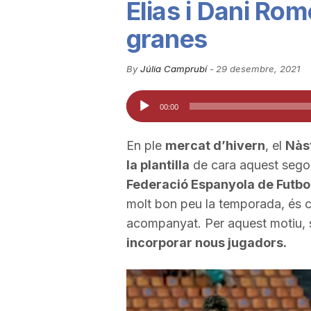
Elias i Dani Rom
u
granes
t
By
Júlia Camprubí
-
29 desembre, 2021
Reproductor
00:00
a
d'àudio
En ple
mercat d’hivern
, el
Nàs
t
la plantilla
de cara aquest sego
Federació Espanyola de Futbo
d
molt bon peu la temporada, és ce
acompanyat. Per aquest motiu, s’
incorporar nous jugadors.
e
T