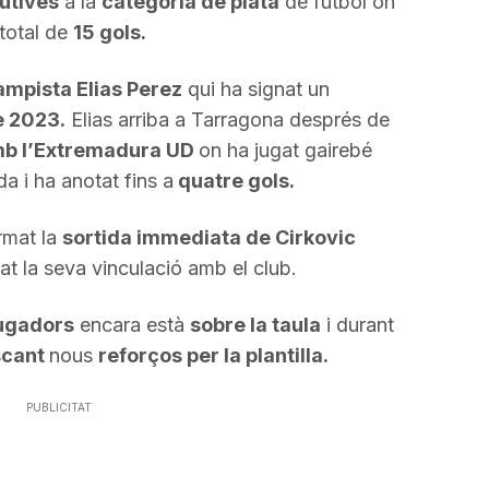
utives
a la
categoria de plata
de futbol on
 total de
15 gols.
mpista Elias Perez
qui ha signat un
e 2023.
Elias arriba a Tarragona després de
mb l’Extremadura UD
on ha jugat gairebé
a i ha anotat fins a
quatre gols.
rmat la
sortida immediata de Cirkovic
zat la seva vinculació amb el club.
ugadors
encara està
sobre la taula
i durant
scant
nous
reforços per la plantilla.
PUBLICITAT