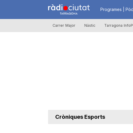
R
Programes | Pòd
Carrer Major
Nàstic
Tarragona InfoP
à
d
i
o
C
Cròniques Esports
i