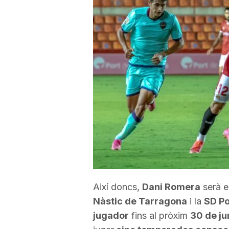
a
r
r
a
g
o
Així doncs,
Dani Romera
serà el
Nàstic de Tarragona
i la
SD P
n
jugador
fins al pròxim
30 de ju