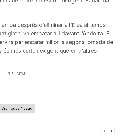
abans de rebre aquest diumenge al Badalona a
arriba després d’eliminar a l’Ejea al temps
njunt gironí va empatar a 1 davant l’Andorra. El
servirà per encarar millor la segona jornada de
és més curta i exigent que en d’altres
PUBLICITAT
Cròniques Nàstic