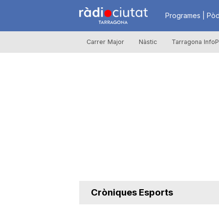
R
Programes | Pòd
Carrer Major
Nàstic
Tarragona InfoP
à
d
i
o
C
Cròniques Esports
i