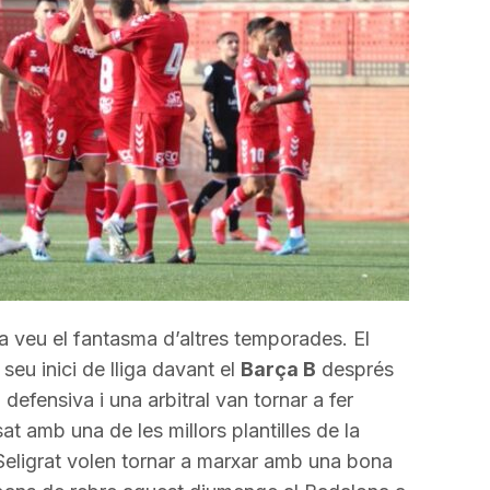
incrementar
o
disminuir
el
volum.
ja veu el fantasma d’altres temporades. El
seu inici de lliga davant el
Barça B
després
 defensiva i una arbitral van tornar a fer
t amb una de les millors plantilles de la
Seligrat volen tornar a marxar amb una bona