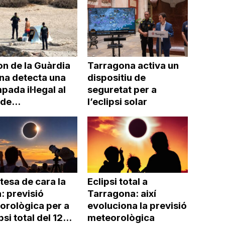
on de la Guàrdia
Tarragona activa un
na detecta una
dispositiu de
ada il·legal al
seguretat per a
 de...
l’eclipsi solar
tesa de cara la
Eclipsi total a
: previsió
Tarragona: així
orològica per a
evoluciona la previsió
psi total del 12...
meteorològica