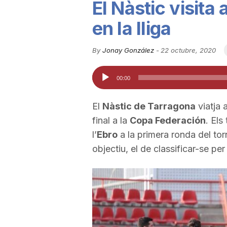
El Nàstic visita
u
en la lliga
t
By
Jonay González
-
22 octubre, 2020
Reproductor
00:00
a
d'àudio
El
Nàstic de Tarragona
viatja 
t
final a la
Copa Federación
. Els
l’
Ebro
a la primera ronda del tor
d
objectiu, el de classificar-se p
e
T