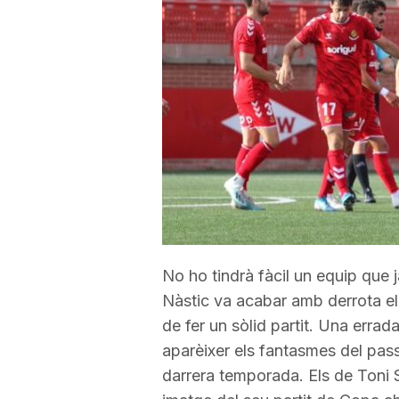
a
r
r
a
g
No ho tindrà fàcil un equip que 
Nàstic va acabar amb derrota el 
o
de fer un sòlid partit. Una errada
aparèixer els fantasmes del passa
n
darrera temporada. Els de Toni 