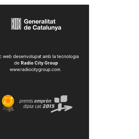
c web desenvolupat amb la tecnologia
de
Radio City Group
www.radiocitygroup.com
.