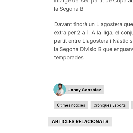
imatge del seu partit de Copa 
la Segona B.
a
Davant tindrà un Llagostera que 
extra per 2 a 1. A la lliga, el co
partit entre Llagostera i Nàstic 
la Segona Divisió B que enguany 
temporades.
Jonay González
Últimes notícies
Cròniques Esports
ARTICLES RELACIONATS