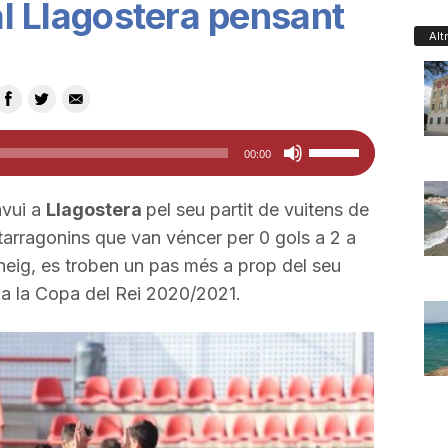
 al Llagostera pensant
Alt
Feu
00:00
servir
les
avui a
Llagostera
pel seu partit de vuitens de
tecles
 tarragonins que van véncer per 0 gols a 2 a
de
neig, es troben un pas més a prop del seu
fletxa
er a la Copa del Rei 2020/2021.
cap
amunt/cap
avall
per
a