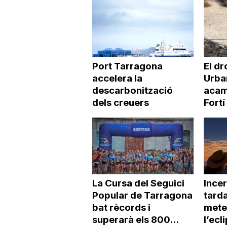
Port Tarragona
El dr
accelera la
Urba
descarbonització
acamp
dels creuers
Fortí
La Cursa del Seguici
Incer
Popular de Tarragona
tarda
bat rècords i
mete
superarà els 800...
l’ecli