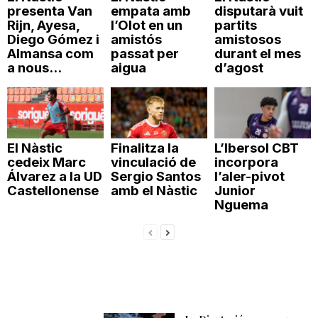
presenta Van
empata amb
disputarà vuit
Rijn, Ayesa,
l’Olot en un
partits
Diego Gómez i
amistós
amistosos
Almansa com
passat per
durant el mes
a nous...
aigua
d’agost
El Nàstic
Finalitza la
L’Ibersol CBT
cedeix Marc
vinculació de
incorpora
Álvarez a la UD
Sergio Santos
l’aler-pivot
Castellonense
amb el Nàstic
Junior
Nguema