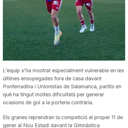
T
a
r
r
L’equip s’ha mostrat especialment vulnerable en les
últimes ensopegades fora de casa davant
a
Ponferradina i Unionistas de Salamanca, partits en
què ha tingut moltes dificultats per generar
g
ocasions de gol a la porteria contrària.
o
Els granes reprendran la competició el proper 11 de
gener al Nou Estadi davant la Gimnàstica