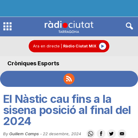
R
à
Ara en directe
|
Ràdio Ciutat MIX
Cròniques Esports
d
i
El Nàstic cau fins a la
o
sisena posició al final del
2024
C
By
Guillem Camps
-
22 desembre, 2024