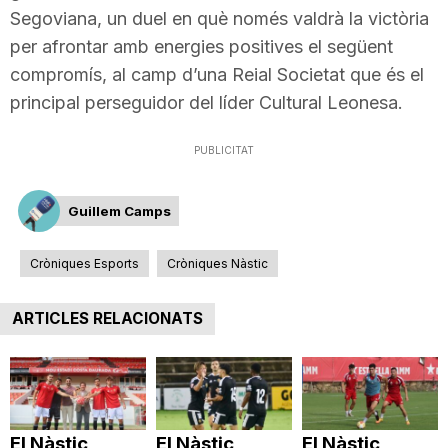
Segoviana, un duel en què només valdrà la victòria
n
per afrontar amb energies positives el següent
compromís, al camp d’una Reial Societat que és el
a
principal perseguidor del líder Cultural Leonesa.
PUBLICITAT
Guillem Camps
Cròniques Esports
Cròniques Nàstic
ARTICLES RELACIONATS
El Nàstic
El Nàstic
El Nàstic