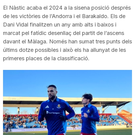
i
El Nàstic acaba el 2024 a la sisena posició després
de les victòries de l’Andorra i el Barakaldo. Els de
Dani Vidal finalitzen un any amb alts i baixos i
u
marcat pel fatídic desenllaç del partit de l’ascens
davant el Màlaga. Només han sumat tres punts dels
t
últims dotze possibles i això els ha allunyat de les
primeres places de la classificació.
a
t
d
e