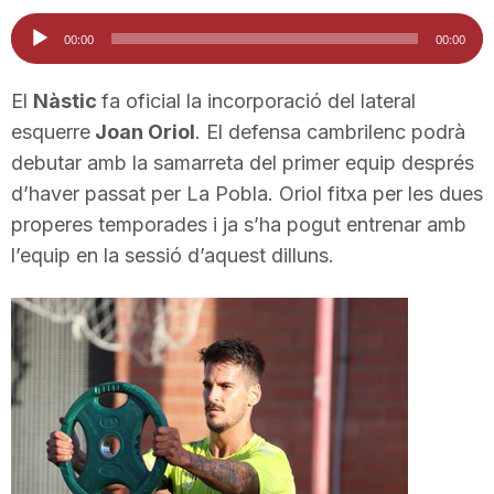
i
Reproductor
00:00
00:00
d'àudio
u
El
Nàstic
fa oficial la incorporació del lateral
esquerre
Joan Oriol
. El defensa cambrilenc podrà
debutar amb la samarreta del primer equip després
t
d’haver passat per La Pobla. Oriol fitxa per les dues
properes temporades i ja s’ha pogut entrenar amb
a
l’equip en la sessió d’aquest dilluns.
t
d
e