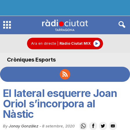
R
à
Ara en directe
|
Ràdio Ciutat MIX
Cròniques Esports
d
i
El lateral esquerre Joan
o
Oriol s’incorpora al
Nàstic
C
By
Jonay González
-
8 setembre, 2020