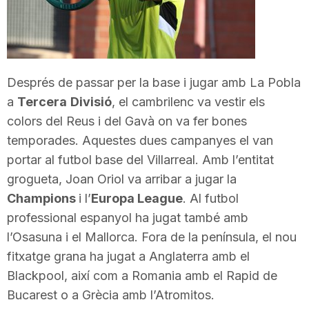
T
a
Després de passar per la base i jugar amb La Pobla
a
Tercera
Divisió
, el cambrilenc va vestir els
r
colors del Reus i del Gavà on va fer bones
temporades. Aquestes dues campanyes el van
r
portar al futbol base del Villarreal. Amb l’entitat
grogueta, Joan Oriol va arribar a jugar la
a
Champions
i l’
Europa League
. Al futbol
professional espanyol ha jugat també amb
l’Osasuna i el Mallorca. Fora de la península, el nou
g
fitxatge grana ha jugat a Anglaterra amb el
Blackpool, així com a Romania amb el Rapid de
o
Bucarest o a Grècia amb l’Atromitos.