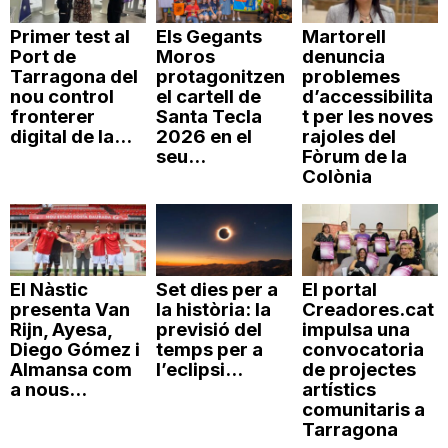
Primer test al
Els Gegants
Martorell
Port de
Moros
denuncia
Tarragona del
protagonitzen
problemes
nou control
el cartell de
d’accessibilita
fronterer
Santa Tecla
t per les noves
digital de la...
2026 en el
rajoles del
seu...
Fòrum de la
Colònia
El Nàstic
Set dies per a
El portal
presenta Van
la història: la
Creadores.cat
Rijn, Ayesa,
previsió del
impulsa una
Diego Gómez i
temps per a
convocatoria
Almansa com
l’eclipsi...
de projectes
a nous...
artístics
comunitaris a
Tarragona