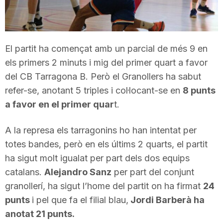
T
a
El partit ha començat amb un parcial de més 9 en
els primers 2 minuts i mig del primer quart a favor
r
del CB Tarragona B. Però el Granollers ha sabut
refer-se, anotant 5 triples i col·locant-se en
8 punts
a favor en el primer quar
t.
r
A la represa els tarragonins ho han intentat per
a
totes bandes, però en els últims 2 quarts, el partit
ha sigut molt igualat per part dels dos equips
g
catalans.
Alejandro Sanz
per part del conjunt
granollerí, ha sigut l’home del partit on ha firmat
24
punts
i pel que fa el filial blau,
Jordi Barberà ha
o
anotat 21 punts.