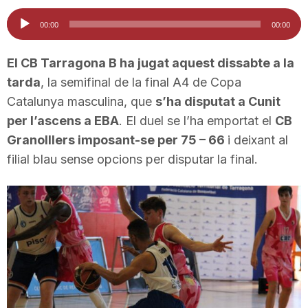
i
Reproductor
00:00
00:00
d'àudio
u
El CB Tarragona B ha jugat aquest dissabte a la
tarda
, la semifinal de la final A4 de Copa
Catalunya masculina, que
s’ha disputat a Cunit
t
per l’ascens a EBA
. El duel se l’ha emportat el
CB
Granolllers imposant-se per 75 – 66
i deixant al
a
filial blau sense opcions per disputar la final.
t
d
e