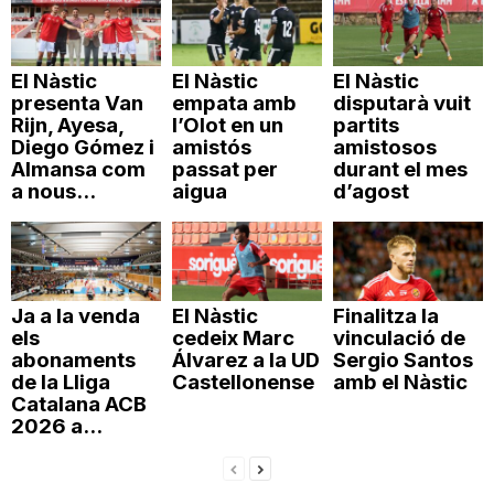
El Nàstic
El Nàstic
El Nàstic
presenta Van
empata amb
disputarà vuit
Rijn, Ayesa,
l’Olot en un
partits
Diego Gómez i
amistós
amistosos
Almansa com
passat per
durant el mes
a nous...
aigua
d’agost
Ja a la venda
El Nàstic
Finalitza la
els
cedeix Marc
vinculació de
abonaments
Álvarez a la UD
Sergio Santos
de la Lliga
Castellonense
amb el Nàstic
Catalana ACB
2026 a...