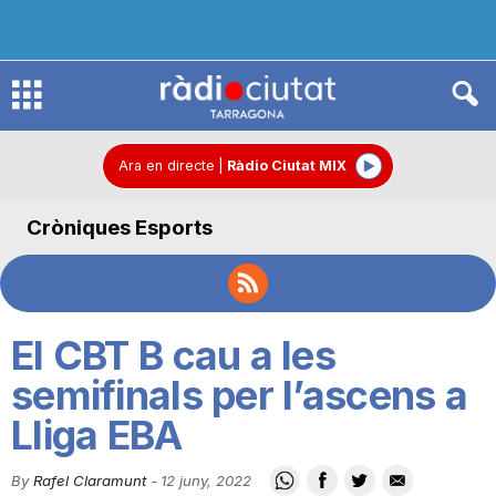
R
à
Ara en directe
|
Ràdio Ciutat MIX
Cròniques Esports
d
i
El CBT B cau a les
o
semifinals per l’ascens a
Lliga EBA
C
By
Rafel Claramunt
-
12 juny, 2022