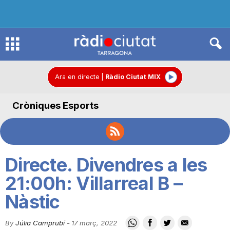
R
à
Ara en directe
|
Ràdio Ciutat MIX
Cròniques Esports
d
i
Directe. Divendres a les
o
21:00h: Villarreal B –
Nàstic
C
By
Júlia Camprubí
-
17 març, 2022