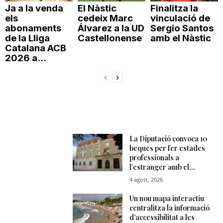
Ja a la venda
El Nàstic
Finalitza la
els
cedeix Marc
vinculació de
abonaments
Álvarez a la UD
Sergio Santos
de la Lliga
Castellonense
amb el Nàstic
Catalana ACB
2026 a...