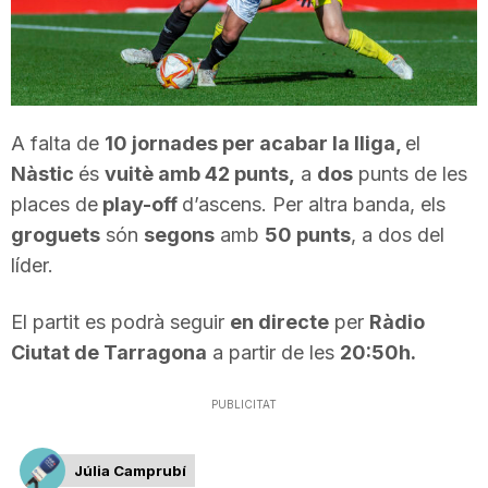
T
a
A falta de
10 jornades per acabar la lliga,
el
r
Nàstic
és
vuitè amb 42 punts,
a
dos
punts de les
places de
play-off
d’ascens. Per altra banda, els
r
groguets
són
segons
amb
50 punts
, a dos del
líder.
a
El partit es podrà seguir
en directe
per
Ràdio
Ciutat de Tarragona
a partir de les
20:50h.
g
PUBLICITAT
o
Júlia Camprubí