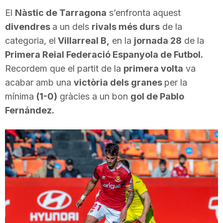
i
El
Nàstic de Tarragona
s’enfronta aquest
divendres
a un dels
rivals més durs
de la
categoria, el
Villarreal B,
en la
jornada 28
de la
u
Primera Reial Federació Espanyola de Futbol.
Recordem que el partit de la
primera volta
va
t
acabar amb una
victòria dels granes
per la
mínima
(1-0)
gràcies a un bon
gol de Pablo
a
Fernández.
t
d
e