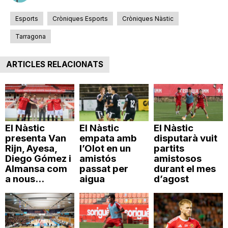
n
Esports
Cròniques Esports
Cròniques Nàstic
Tarragona
a
ARTICLES RELACIONATS
El Nàstic
El Nàstic
El Nàstic
presenta Van
empata amb
disputarà vuit
Rijn, Ayesa,
l’Olot en un
partits
Diego Gómez i
amistós
amistosos
Almansa com
passat per
durant el mes
a nous...
aigua
d’agost