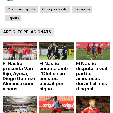
n
Cròniques Esports
Cròniques Nàstic
Tarragona
Esports
a
ARTICLES RELACIONATS
El Nàstic
El Nàstic
El Nàstic
presenta Van
empata amb
disputarà vuit
Rijn, Ayesa,
l’Olot en un
partits
Diego Gómez i
amistós
amistosos
Almansa com
passat per
durant el mes
a nous...
aigua
d’agost