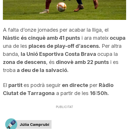
T
a
A falta d’onze jornades per acabar la lliga, el
Nàstic és cinquè amb 41 punts
i ara mateix
ocupa
r
una de les
places de play-off d’ascens.
Per altra
banda,
la Unió Esportiva Costa Brava
ocupa la
r
zona de descens
, és
dinovè amb 22 punts
i es
troba
a deu de la salvació.
a
El
partit
es podrà seguir
en directe
per
Ràdio
Ciutat de Tarragona
a partir de les
16:50h.
g
PUBLICITAT
o
Júlia Camprubí