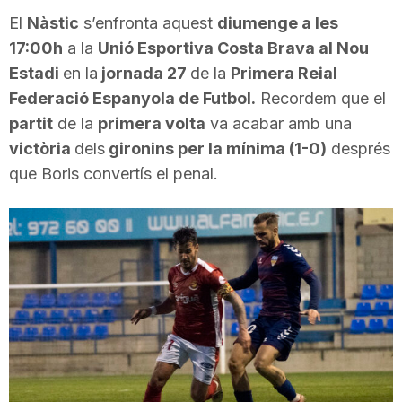
i
El
Nàstic
s’enfronta aquest
diumenge a les
17:00h
a la
Unió Esportiva Costa Brava al Nou
Estadi
en la
jornada 27
de la
Primera Reial
u
Federació Espanyola de Futbol.
Recordem que el
partit
de la
primera volta
va acabar amb una
t
victòria
dels
gironins per la mínima (1-0)
després
que Boris convertís el penal.
a
t
d
e