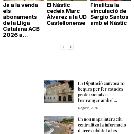
Ja a la venda
El Nàstic
Finalitza la
els
cedeix Marc
vinculació de
abonaments
Álvarez a la UD
Sergio Santos
de la Lliga
Castellonense
amb el Nàstic
Catalana ACB
2026 a...