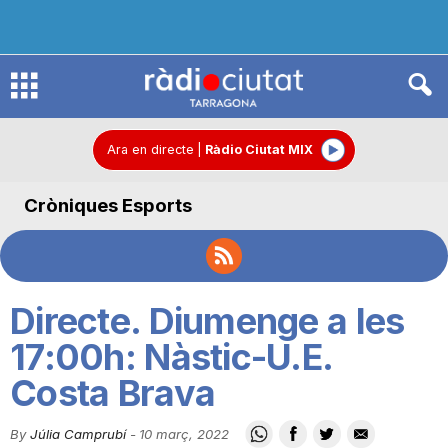
R
à
Ara en directe
|
Ràdio Ciutat MIX
Cròniques Esports
d
i
Directe. Diumenge a les
o
17:00h: Nàstic-U.E.
Costa Brava
C
By
Júlia Camprubí
-
10 març, 2022