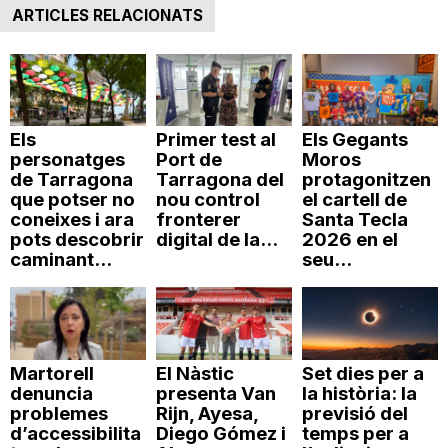
ARTICLES RELACIONATS
Els
Primer test al
Els Gegants
personatges
Port de
Moros
de Tarragona
Tarragona del
protagonitzen
que potser no
nou control
el cartell de
coneixes i ara
fronterer
Santa Tecla
pots descobrir
digital de la...
2026 en el
caminant...
seu...
Martorell
El Nàstic
Set dies per a
denuncia
presenta Van
la història: la
problemes
Rijn, Ayesa,
previsió del
d’accessibilita
Diego Gómez i
temps per a