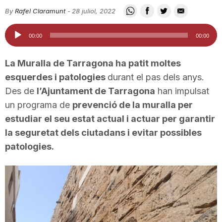
i
By
Rafel Claramunt
-
28 juliol, 2022
Reproductor
00:00
00:00
u
d'àudio
La Muralla de Tarragona ha patit moltes
t
esquerdes i patologies
durant el pas dels anys.
Des de
l’Ajuntament de Tarragona
han impulsat
un programa de
prevenció de la muralla per
a
estudiar el seu estat actual i actuar per garantir
la seguretat dels ciutadans i evitar possibles
t
patologies.
d
e