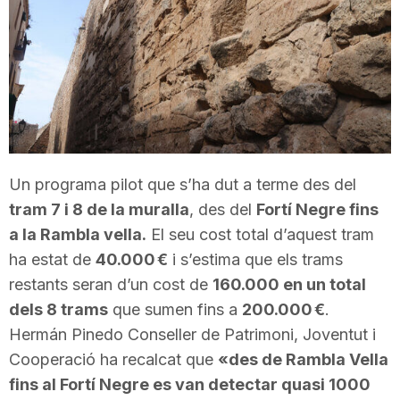
T
a
r
Un programa pilot que s’ha dut a terme des del
r
tram 7 i 8 de la muralla
, des del
Fortí Negre fins
a la Rambla vella.
El seu cost total d’aquest tram
a
ha estat de
40.000 €
i s’estima que els trams
restants seran d’un cost de
160.000 en un total
g
dels 8 trams
que sumen fins a
200.000 €
.
Hermán Pinedo Conseller de Patrimoni, Joventut i
Cooperació ha recalcat que
«des de Rambla Vella
o
fins al Fortí Negre es van detectar quasi 1000