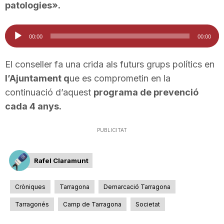
patologies».
n
Reproductor
00:00
00:00
a
d'àudio
El conseller fa una crida als futurs grups polítics en
l’Ajuntament q
ue es comprometin en la
continuació d’aquest
programa de prevenció
cada 4 anys.
PUBLICITAT
Rafel Claramunt
Cròniques
Tarragona
Demarcació Tarragona
Tarragonés
Camp de Tarragona
Societat