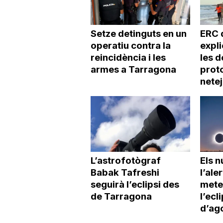
Setze detinguts en un
ERC 
operatiu contra la
expl
reincidència i les
les d
armes a Tarragona
proto
netej
L’astrofotògraf
Els 
Babak Tafreshi
l’ale
seguirà l’eclipsi des
mete
de Tarragona
l’ecl
d’ag