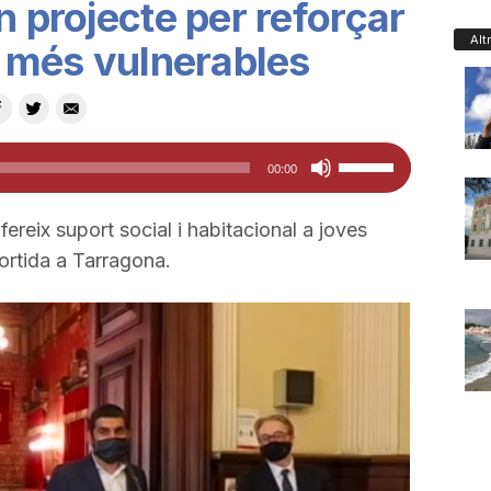
n projecte per reforçar
Alt
s més vulnerables
Feu
00:00
servir
les
ereix suport social i habitacional a joves
tecles
sortida a Tarragona.
de
fletxa
cap
amunt/cap
avall
per
a