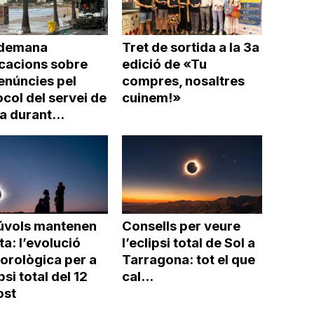
demana
Tret de sortida a la 3a
icacions sobre
edició de «Tu
enúncies pel
compres, nosaltres
col del servei de
cuinem!»
a durant...
núvols mantenen
Consells per veure
rta: l’evolució
l’eclipsi total de Sol a
orològica per a
Tarragona: tot el que
ipsi total del 12
cal...
ost