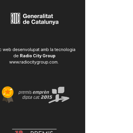
c web desenvolupat amb la tecnologia
de
Radio City Group
www.radiocitygroup.com
.