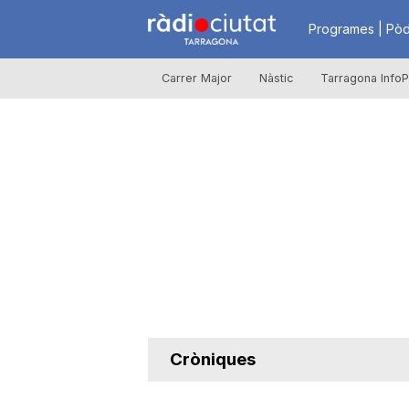
R
Programes | Pòd
Carrer Major
Nàstic
Tarragona InfoP
à
d
i
o
C
Cròniques
i