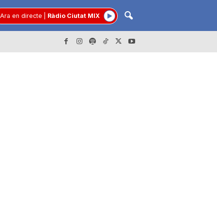
Ara en directe
|
Ràdio Ciutat MIX