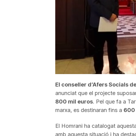
a
r
r
a
El conseller d’Afers Socials de
g
anunciat que el projecte suposa
800 mil euros
. Pel que fa a Ta
o
marxa, es destinaran fins a
600 
El Homrani ha catalogat aquesta
n
amb aquesta situació i ha dest