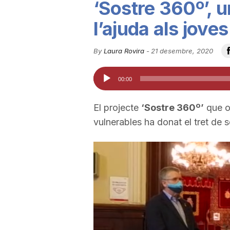
‘Sostre 360º’, u
u
l’ajuda als jove
t
By
Laura Rovira
-
21 desembre, 2020
Reproductor
00:00
a
d'àudio
El projecte
‘Sostre 360º’
que of
t
vulnerables ha donat el tret de 
d
e
T