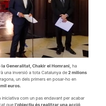
incrementar
o
disminuir
el
volum.
 la Generalitat, Chakir el Homrani,
ha
rà una inversió a tota Catalunya de
2 milions
rragona, un dels primers en posar-ho en
mil euros.
 iniciativa com un pas endavant per acabar
acat que
l’objectiu és realitzar una acció