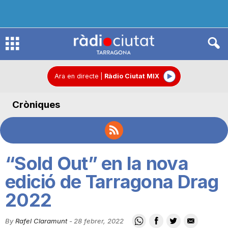
R
à
Ara en directe
|
Ràdio Ciutat MIX
Cròniques
d
i
“Sold Out” en la nova
o
edició de Tarragona Drag
2022
C
By
Rafel Claramunt
-
28 febrer, 2022