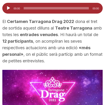
i
Reproductor
00:00
00:00
d'àudio
u
El
Certamen Tarragona Drag 2022
dona el tret
de sortida aquest dilluns al
Teatre Tarragona
amb
totes les
entrades venudes
. Hi haurà un total de
t
12 participants
, on acompliran les seves
respectives actuacions amb una edició
«més
a
personal»
, on el públic serà partícip amb un format
de petites entrevistes.
t
d
e