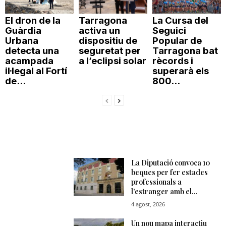
El dron de la
Tarragona
La Cursa del
Guàrdia
activa un
Seguici
Urbana
dispositiu de
Popular de
detecta una
seguretat per
Tarragona bat
acampada
a l’eclipsi solar
rècords i
il·legal al Fortí
superarà els
de...
800...