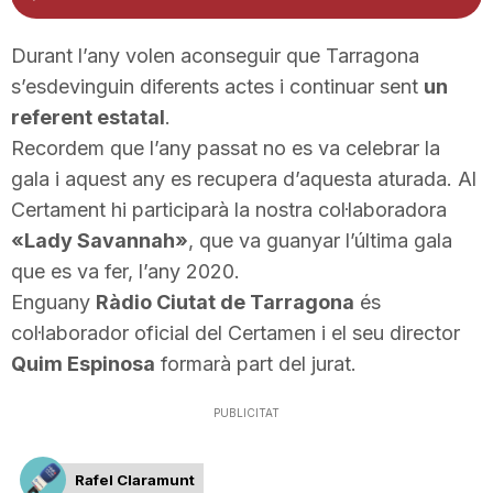
d'àudio
n
Durant l’any volen aconseguir que Tarragona
s’esdevinguin diferents actes i continuar sent
un
a
referent estatal
.
Recordem que l’any passat no es va celebrar la
gala i aquest any es recupera d’aquesta aturada. Al
Certament hi participarà la nostra col·laboradora
«Lady Savannah»
, que va guanyar l’última gala
que es va fer, l’any 2020.
Enguany
Ràdio Ciutat de Tarragona
és
col·laborador oficial del Certamen i el seu director
Quim Espinosa
formarà part del jurat.
PUBLICITAT
Rafel Claramunt