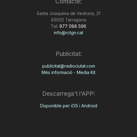
Contacte:
Santa Joaquima de Vedruna, 21
43002 Tarragona
Tel:
977 088 596
info@rctgn.cat
Publicitat:
publicitat@radiociutat.com
Més informació - Media Kit
Descarrega't l'APP:
Disponible per iOS i Android