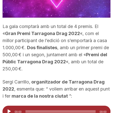
T
a
La gala comptarà amb un total de 4 premis. El
«
Gran Premi Tarragona Drag 2022
«, com el
r
millor participant de l’edició on s’emportarà a casa
1.000,00 €.
Dos finalistes
, amb un primer premi de
r
500,00 € i un segon, juntament amb el «
Premi del
Públic Tarragona Drag 2022
«, amb un total de
250,00 €.
a
Sergi Carrillo,
organitzador de Tarragona Drag
g
2022
, esmenta que: “ voliem arribar en aquest punt
i fer
marca de la nostra ciutat
”:
o
Reproductor
00:00
00:00