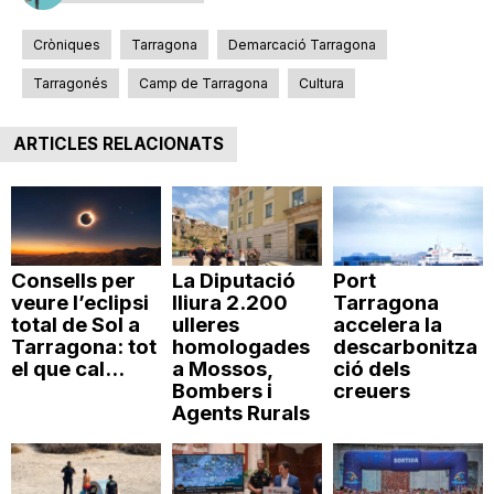
Cròniques
Tarragona
Demarcació Tarragona
Tarragonés
Camp de Tarragona
Cultura
ARTICLES RELACIONATS
Consells per
La Diputació
Port
veure l’eclipsi
lliura 2.200
Tarragona
total de Sol a
ulleres
accelera la
Tarragona: tot
homologades
descarbonitza
el que cal...
a Mossos,
ció dels
Bombers i
creuers
Agents Rurals