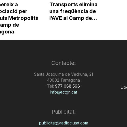
ereix a
Transports elimina
ociació per
una freqüència de
uls Metropolità
l’AVE al Camp de...
Camp de
agona
Contacte:
Santa Joaquima de Vedruna, 21
43002 Tarragona
Tel:
977 088 596
Llo
info@rctgn.cat
Publicitat:
publicitat@radiociutat.com