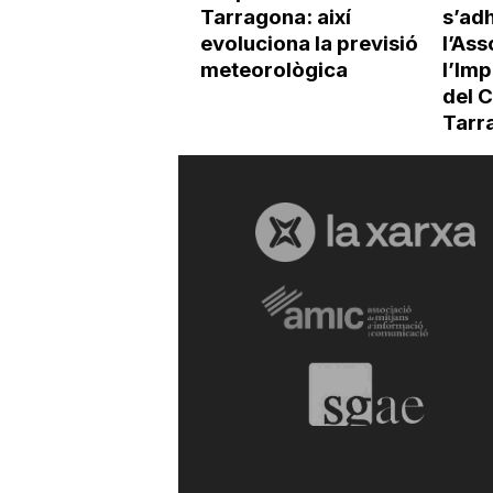
Tarragona: així
s’adh
evoluciona la previsió
l’Ass
meteorològica
l’Imp
del 
Tarr