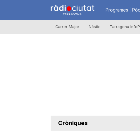
R
Programes | Pòd
Carrer Major
Nàstic
Tarragona InfoP
à
d
i
o
C
Cròniques
i