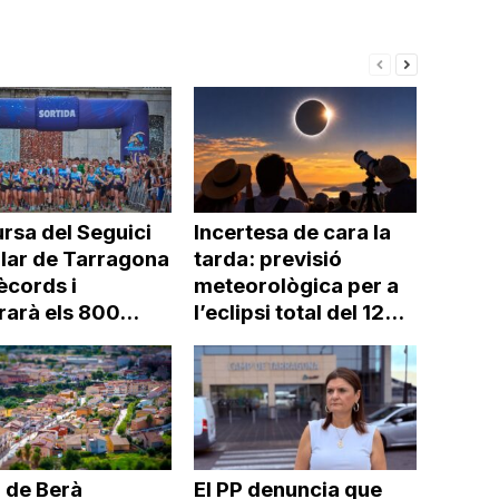
rsa del Seguici
Incertesa de cara la
lar de Tarragona
tarda: previsió
ècords i
meteorològica per a
arà els 800...
l’eclipsi total del 12...
 de Berà
El PP denuncia que