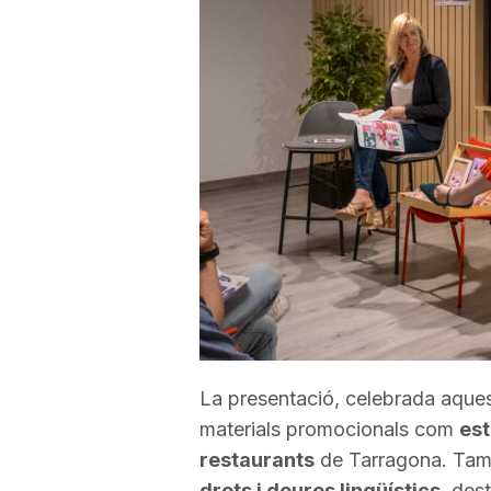
a
r
r
a
g
o
La presentació, celebrada aquest
materials promocionals com
est
n
restaurants
de Tarragona. Tam
drets i deures lingüístics
, des