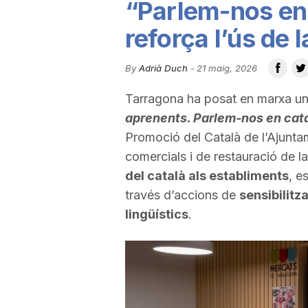
“Parlem-nos en 
u
reforça l’ús de 
t
By
Adrià Duch
-
21 maig, 2026
Tarragona ha posat en marxa u
a
aprenents. Parlem-nos en cat
Promoció del Català de l’Ajuntam
t
comercials i de restauració de la
del català als establiments
, e
través d’accions de
sensibilitz
d
lingüístics
.
e
T