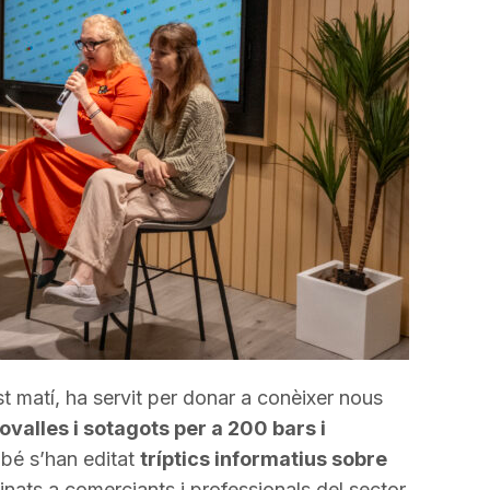
 matí, ha servit per donar a conèixer nous
ovalles i sotagots per a 200 bars i
bé s’han editat
tríptics informatius sobre
tinats a comerciants i professionals del sector.