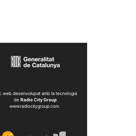
c web desenvolupat amb la tecnologia
de
Radio City Group
www.radiocitygroup.com
.