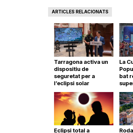
ARTICLES RELACIONATS
Tarragona activa un
La Cu
dispositiu de
Popu
seguretat per a
bat r
l’eclipsi solar
super
Eclipsi total a
Roda