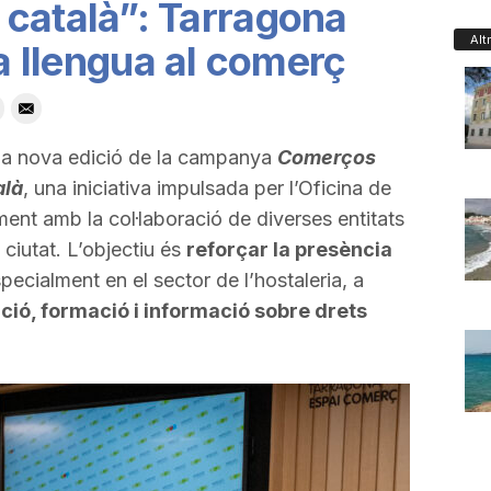
català”: Tarragona
Alt
la llengua al comerç
na nova edició de la campanya
Comerços
alà
, una iniciativa impulsada per l’Oficina de
ent amb la col·laboració de diverses entitats
 ciutat. L’objectiu és
reforçar la presència
specialment en el sector de l’hostaleria, a
ació, formació i informació sobre drets