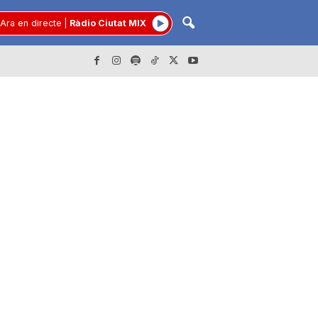
Ara en directe
|
Ràdio Ciutat MIX