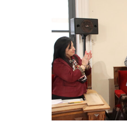
a
r
r
a
g
o
n