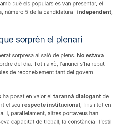
a amb què els populars es van presentar, el
a
, número 5 de la candidatura i
independent
,
.
que sorprèn el plenari
erat sorpresa al saló de plens.
No estava
rdre del dia. Tot i això, l’anunci s’ha rebut
ules de reconeixement tant del govern
s
ha posat en valor el
tarannà dialogant
de
ant el seu
respecte institucional
, fins i tot en
. I, paral·lelament, altres portaveus han
seva capacitat de treball, la constància i l’estil