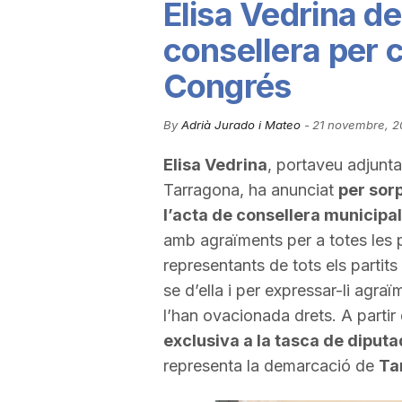
Elisa Vedrina de
u
consellera per c
Congrés
t
By
Adrià Jurado i Mateo
-
21 novembre, 2
a
Elisa Vedrina
, portaveu adjunt
Tarragona, ha anunciat
per sor
t
l’acta de consellera municipal
amb agraïments per a totes les 
d
representants de tots els partit
se d’ella i per expressar-li agra
l’han ovacionada drets. A partir 
e
exclusiva a la tasca de diput
representa la demarcació de
Ta
T