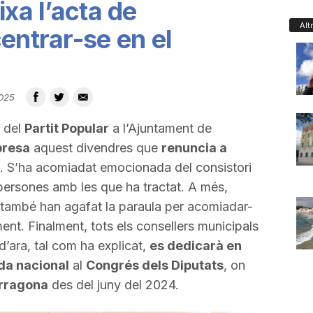
ixa l’acta de
Alt
entrar-se en el
025
a del
Partit Popular
a l’Ajuntament de
presa
aquest divendres que
renuncia a
. S’ha acomiadat emocionada del consistori
persones amb les que ha tractat. A més,
s també han agafat la paraula per acomiadar-
ïment. Finalment, tots els consellers municipals
d’ara, tal com ha explicat,
es dedicarà en
ada nacional
al
Congrés dels Diputats
, on
rragona
des del juny del 2024.