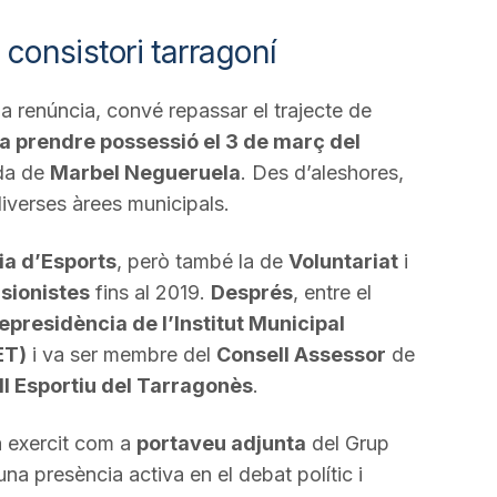
 consistori tarragoní
la renúncia, convé repassar el trajecte de
a prendre possessió el 3 de març del
ada de
Marbel Negueruela
. Des d’aleshores,
iverses àrees municipals.
ia d’Esports
, però també la de
Voluntariat
i
nsionistes
fins al 2019.
Després
, entre el
epresidència de l’Institut Municipal
ET)
i va ser membre del
Consell Assessor
de
l Esportiu del Tarragonès
.
a exercit com a
portaveu adjunta
del Grup
na presència activa en el debat polític i