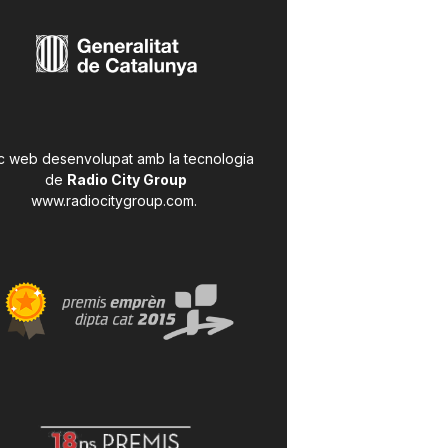
c web desenvolupat amb la tecnologia
de
Radio City Group
www.radiocitygroup.com
.