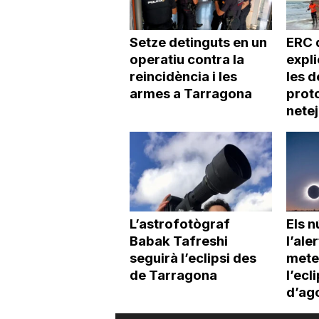
Setze detinguts en un
ERC 
operatiu contra la
expl
reincidència i les
les d
armes a Tarragona
proto
netej
L’astrofotògraf
Els 
Babak Tafreshi
l’ale
seguirà l’eclipsi des
mete
de Tarragona
l’ecl
d’ag