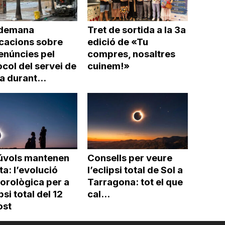
demana
Tret de sortida a la 3a
icacions sobre
edició de «Tu
enúncies pel
compres, nosaltres
col del servei de
cuinem!»
a durant...
núvols mantenen
Consells per veure
rta: l’evolució
l’eclipsi total de Sol a
orològica per a
Tarragona: tot el que
ipsi total del 12
cal...
ost