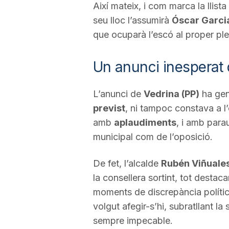
Així mateix, i com marca la llist
a
seu lloc l’assumirà
Óscar Garci
que ocuparà l’escó al proper ple
Un anunci inesperat 
L’anunci de
Vedrina (PP)
ha gen
previst
, ni tampoc constava a l’o
amb
aplaudiments
, i amb para
municipal com de l’oposició.
De fet, l’alcalde
Rubén Viñuale
la consellera sortint, tot destac
moments de discrepància política
volgut afegir-s’hi, subratllant la 
sempre impecable.