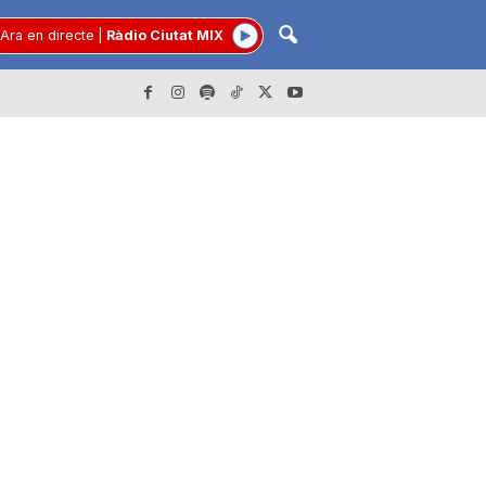
Ara en directe
|
Ràdio Ciutat MIX