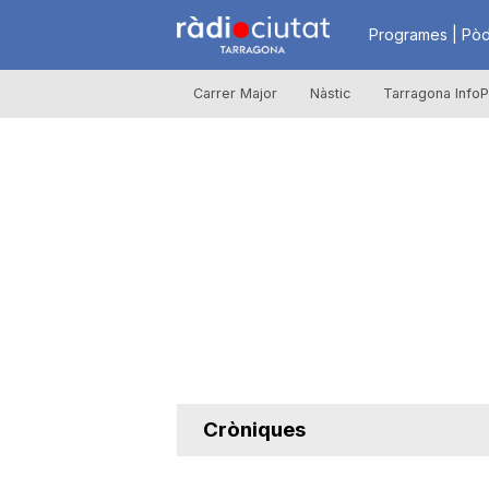
R
Programes | Pòd
Carrer Major
Nàstic
Tarragona InfoP
à
d
i
o
C
Cròniques
i