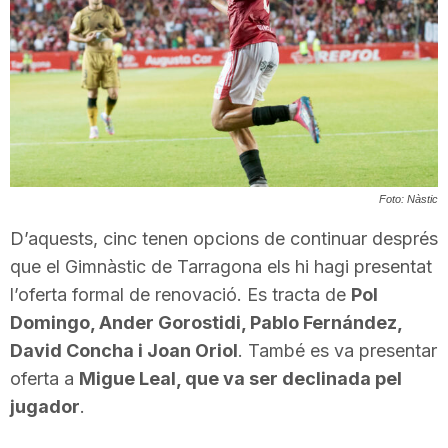
T
a
r
Foto: Nàstic
r
D’aquests, cinc tenen opcions de continuar després
que el Gimnàstic de Tarragona els hi hagi presentat
a
l’oferta formal de renovació. Es tracta de
Pol
Domingo, Ander Gorostidi, Pablo Fernández,
g
David Concha i Joan Oriol
. També es va presentar
oferta a
Migue Leal, que va ser declinada pel
jugador
.
o