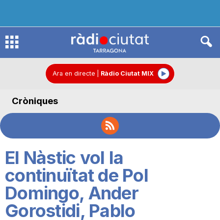
R
à
Ara en directe
|
Ràdio Ciutat MIX
Cròniques
d
i
El Nàstic vol la
o
continuïtat de Pol
Domingo, Ander
C
Gorostidi, Pablo