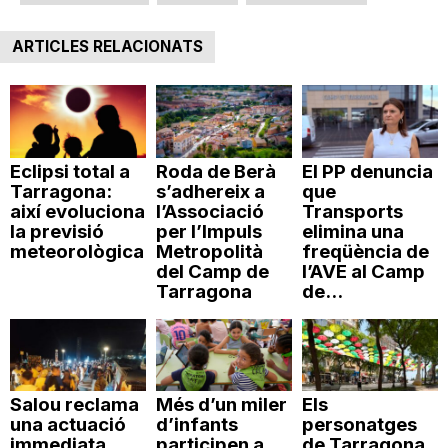
ARTICLES RELACIONATS
Eclipsi total a
Roda de Berà
El PP denuncia
Tarragona:
s’adhereix a
que
així evoluciona
l’Associació
Transports
la previsió
per l’Impuls
elimina una
meteorològica
Metropolità
freqüència de
del Camp de
l’AVE al Camp
Tarragona
de...
Salou reclama
Més d’un miler
Els
una actuació
d’infants
personatges
immediata
participen a
de Tarragona