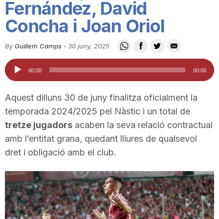
Fernández, David
i
Concha i Joan Oriol
u
By
Guillem Camps
-
30 juny, 2025
Reproductor
00:00
00:00
t
d'àudio
Aquest dilluns 30 de juny finalitza oficialment la
a
temporada 2024/2025 pel Nàstic i un total de
tretze jugadors
acaben la seva relació contractual
t
amb l’entitat grana, quedant lliures de qualsevol
dret i obligació amb el club.
d
e