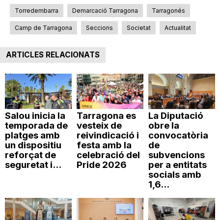
n
Torredembarra
Demarcació Tarragona
Tarragonés
Camp de Tarragona
Seccions
Societat
Actualitat
a
ARTICLES RELACIONATS
Salou inicia la
Tarragona es
La Diputació
temporada de
vesteix de
obre la
platges amb
reivindicació i
convocatòria
un dispositiu
festa amb la
de
reforçat de
celebració del
subvencions
seguretat i...
Pride 2026
per a entitats
socials amb
1,6...