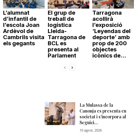
L’alumnat
El grup de
Tarragona
d’infantil de
treball de
acollirà
l’escola Joan
logística
l’exposició
Ardèvol de
Lleida-
‘Leyendas del
Cambrils visita
Tarragona de
deporte’ amb
els gegants
BCL es
prop de 200
presenta al
objectes
Parlament
icònics de...