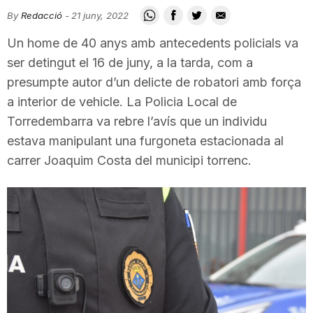
i
By
Redacció
-
21 juny, 2022
Un home de 40 anys amb antecedents policials va
u
ser detingut el 16 de juny, a la tarda, com a
presumpte autor d’un delicte de robatori amb força
a interior de vehicle. La Policia Local de
t
Torredembarra va rebre l’avís que un individu
estava manipulant una furgoneta estacionada al
a
carrer Joaquim Costa del municipi torrenc.
t
d
e