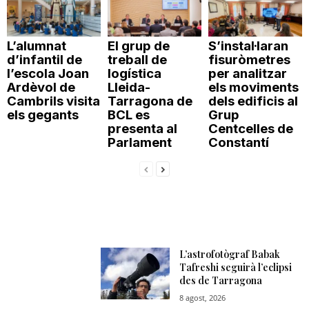
L’alumnat
El grup de
S’instal·laran
d’infantil de
treball de
fisuròmetres
l’escola Joan
logística
per analitzar
Ardèvol de
Lleida-
els moviments
Cambrils visita
Tarragona de
dels edificis al
els gegants
BCL es
Grup
presenta al
Centcelles de
Parlament
Constantí