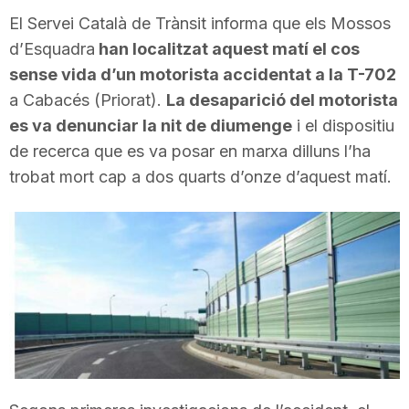
i
El Servei Català de Trànsit informa que els Mossos
d’Esquadra
han localitzat aquest matí el cos
sense vida d’un motorista accidentat a la T-702
u
a Cabacés (Priorat).
La desaparició del motorista
es va denunciar la nit de diumenge
i el dispositiu
t
de recerca que es va posar en marxa dilluns l’ha
trobat mort cap a dos quarts d’onze d’aquest matí.
a
t
d
e