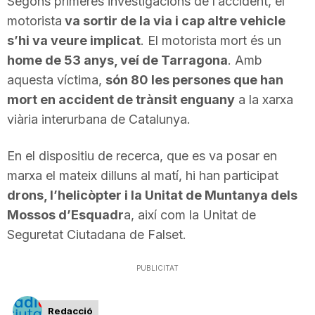
Segons primeres investigacions de l’accident, el
T
motorista
va sortir de la via i cap altre vehicle
s’hi va veure implicat
. El motorista mort és un
home de 53 anys, veí de Tarragona
. Amb
a
aquesta víctima,
són 80 les persones que han
mort en accident de trànsit enguany
a la xarxa
r
viària interurbana de Catalunya.
r
En el dispositiu de recerca, que es va posar en
marxa el mateix dilluns al matí, hi han participat
drons, l’helicòpter i la Unitat de Muntanya dels
a
Mossos d’Esquadr
a, així com la Unitat de
Seguretat Ciutadana de Falset.
g
PUBLICITAT
o
Redacció