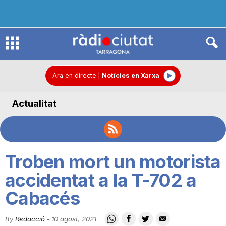
R
à
Ara en directe
|
Notícies en Xarxa
Actualitat
d
i
Troben mort un motorista
o
accidentat a la T-702 a
Cabacés
C
By
Redacció
-
10 agost, 2021