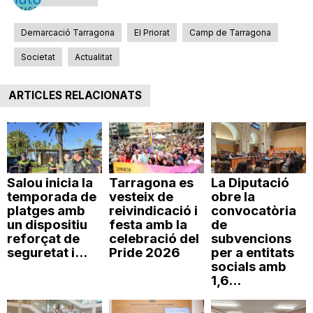
n
Demarcació Tarragona
El Priorat
Camp de Tarragona
Societat
Actualitat
a
ARTICLES RELACIONATS
Salou inicia la
Tarragona es
La Diputació
temporada de
vesteix de
obre la
platges amb
reivindicació i
convocatòria
un dispositiu
festa amb la
de
reforçat de
celebració del
subvencions
seguretat i...
Pride 2026
per a entitats
socials amb
1,6...