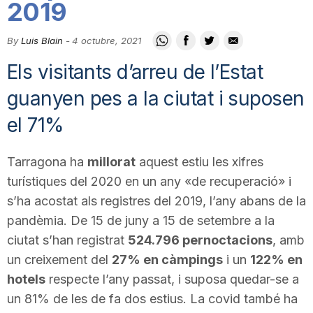
2019
i
By
Luis Blain
-
4 octubre, 2021
u
Els visitants d’arreu de l’Estat
guanyen pes a la ciutat i suposen
t
el 71%
a
Tarragona ha
millorat
aquest estiu les xifres
turístiques del 2020 en un any «de recuperació» i
t
s’ha acostat als registres del 2019, l’any abans de la
pandèmia. De 15 de juny a 15 de setembre a la
ciutat s’han registrat
d
524.796 pernoctacions
, amb
un creixement del
27% en càmpings
i un
122% en
hotels
respecte l’any passat, i suposa quedar-se a
e
un 81% de les de fa dos estius. La covid també ha