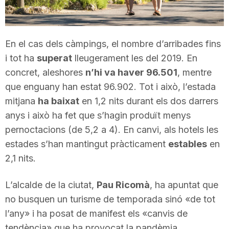
n
En el cas dels càmpings, el nombre d’arribades fins
a
i tot ha
superat
lleugerament les del 2019. En
concret, aleshores
n’hi va haver 96.501
, mentre
que enguany han estat 96.902. Tot i això, l’estada
mitjana
ha baixat
en 1,2 nits durant els dos darrers
anys i això ha fet que s’hagin produït menys
pernoctacions (de 5,2 a 4). En canvi, als hotels les
estades s’han mantingut pràcticament
estables
en
2,1 nits.
L’alcalde de la ciutat,
Pau Ricomà
, ha apuntat que
no busquen un turisme de temporada sinó «de tot
l’any» i ha posat de manifest els «canvis de
tendència» que ha provocat la pandèmia,