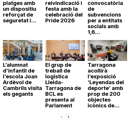
platges amb
reivindicació i
convocatòria
un dispositiu
festa amb la
de
reforçat de
celebració del
subvencions
seguretat i...
Pride 2026
per a entitats
socials amb
1,6...
L’alumnat
El grup de
Tarragona
d’infantil de
treball de
acollirà
l’escola Joan
logística
l’exposició
Ardèvol de
Lleida-
‘Leyendas del
Cambrils visita
Tarragona de
deporte’ amb
els gegants
BCL es
prop de 200
presenta al
objectes
Parlament
icònics de...