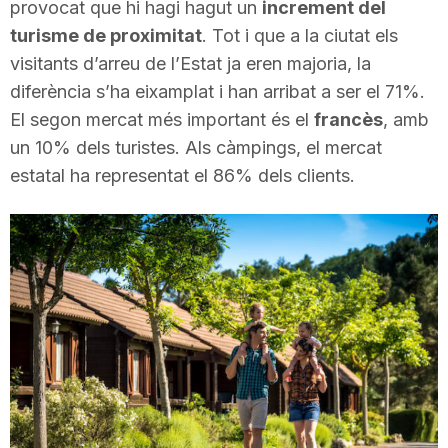
provocat que hi hagi hagut un
increment del
T
turisme de proximitat
. Tot i que a la ciutat els
visitants d’arreu de l’Estat ja eren majoria, la
a
diferència s’ha eixamplat i han arribat a ser el 71%.
El segon mercat més important és el
francès
, amb
un 10% dels turistes. Als càmpings, el mercat
r
estatal ha representat el 86% dels clients.
r
a
g
o