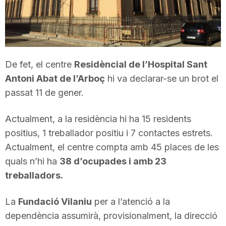
T
a
De fet, el centre
Residèncial de l’Hospital Sant
r
Antoni Abat de l’Arboç
hi va declarar-se un brot el
passat 11 de gener.
r
Actualment, a la residència hi ha 15 residents
positius, 1 treballador positiu i 7 contactes estrets.
a
Actualment, el centre compta amb 45 places de les
quals n’hi ha
38 d’ocupades i amb 23
g
treballadors.
La
Fundació Vilaniu
per a l’atenció a la
o
dependència assumirà, provisionalment, la direcció