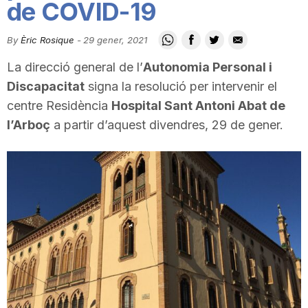
de COVID-19
i
By
Èric Rosique
-
29 gener, 2021
u
La direcció general de l’
Autonomia Personal i
Discapacitat
signa la resolució per intervenir el
t
centre Residència
Hospital Sant Antoni Abat de
l’Arboç
a partir d’aquest divendres, 29 de gener.
a
t
d
e