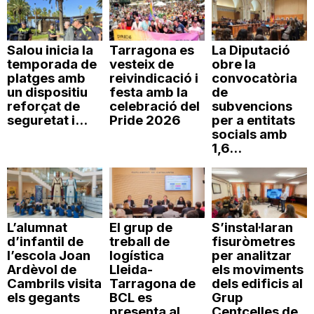
Salou inicia la
Tarragona es
La Diputació
temporada de
vesteix de
obre la
platges amb
reivindicació i
convocatòria
un dispositiu
festa amb la
de
reforçat de
celebració del
subvencions
seguretat i...
Pride 2026
per a entitats
socials amb
1,6...
L’alumnat
El grup de
S’instal·laran
d’infantil de
treball de
fisuròmetres
l’escola Joan
logística
per analitzar
Ardèvol de
Lleida-
els moviments
Cambrils visita
Tarragona de
dels edificis al
els gegants
BCL es
Grup
presenta al
Centcelles de