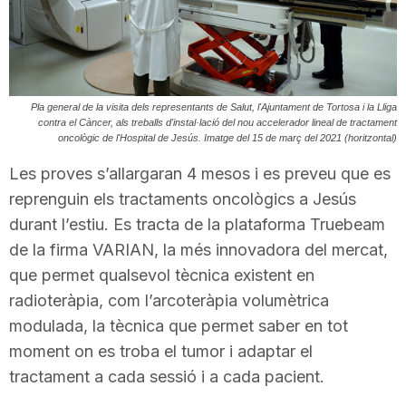
T
a
Pla general de la visita dels representants de Salut, l'Ajuntament de Tortosa i la Lliga
contra el Càncer, als treballs d'instal·lació del nou accelerador lineal de tractament
r
oncològic de l'Hospital de Jesús. Imatge del 15 de març del 2021 (horitzontal)
Les proves s’allargaran 4 mesos i es preveu que es
r
reprenguin els tractaments oncològics a Jesús
durant l’estiu. Es tracta de la plataforma Truebeam
de la firma VARIAN, la més innovadora del mercat,
a
que permet qualsevol tècnica existent en
radioteràpia, com l’arcoteràpia volumètrica
g
modulada, la tècnica que permet saber en tot
moment on es troba el tumor i adaptar el
o
tractament a cada sessió i a cada pacient.