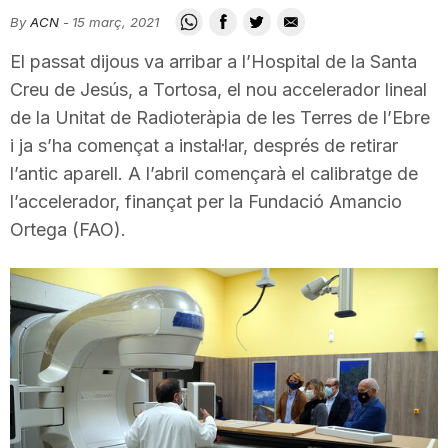
i
By
ACN
-
15 març, 2021
El passat dijous va arribar a l’Hospital de la Santa
u
Creu de Jesús, a Tortosa, el nou accelerador lineal
de la Unitat de Radioteràpia de les Terres de l’Ebre
i ja s’ha començat a instal·lar, després de retirar
t
l’antic aparell. A l’abril començarà el calibratge de
l’accelerador, finançat per la Fundació Amancio
a
Ortega (FAO).
t
d
e