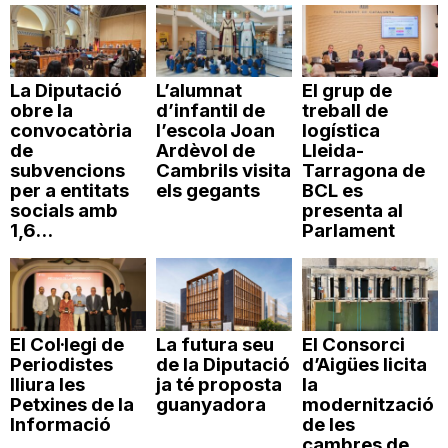
La Diputació
L’alumnat
El grup de
obre la
d’infantil de
treball de
convocatòria
l’escola Joan
logística
de
Ardèvol de
Lleida-
subvencions
Cambrils visita
Tarragona de
per a entitats
els gegants
BCL es
socials amb
presenta al
1,6...
Parlament
El Col·legi de
La futura seu
El Consorci
Periodistes
de la Diputació
d’Aigües licita
lliura les
ja té proposta
la
Petxines de la
guanyadora
modernització
Informació
de les
cambres de