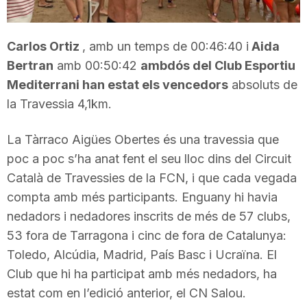
T
Carlos Ortiz
, amb un temps de 00:46:40 i
Aida
a
Bertran
amb 00:50:42
ambdós del Club Esportiu
Mediterrani han estat els vencedors
absoluts de
la Travessia 4,1km.
r
La Tàrraco Aigües Obertes és una travessia que
r
poc a poc s’ha anat fent el seu lloc dins del Circuit
Català de Travessies de la FCN, i que cada vegada
a
compta amb més participants. Enguany hi havia
nedadors i nedadores inscrits de més de 57 clubs,
53 fora de Tarragona i cinc de fora de Catalunya:
g
Toledo, Alcúdia, Madrid, País Basc i Ucraïna. El
Club que hi ha participat amb més nedadors, ha
o
estat com en l’edició anterior, el CN Salou.