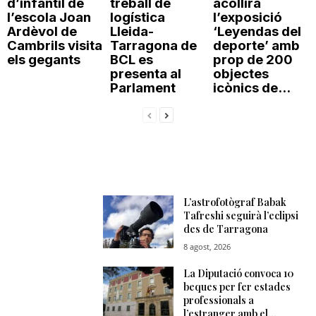
d’infantil de
treball de
acollirà
l’escola Joan
logística
l’exposició
Ardèvol de
Lleida-
‘Leyendas del
Cambrils visita
Tarragona de
deporte’ amb
els gegants
BCL es
prop de 200
presenta al
objectes
Parlament
icònics de...