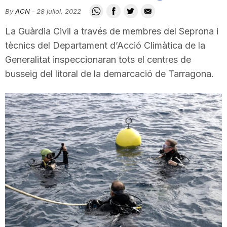
i
By
ACN
-
28 juliol, 2022
La Guàrdia Civil a través de membres del Seprona i
u
tècnics del Departament d’Acció Climàtica de la
Generalitat inspeccionaran tots el centres de
busseig del litoral de la demarcació de Tarragona.
t
a
t
d
e