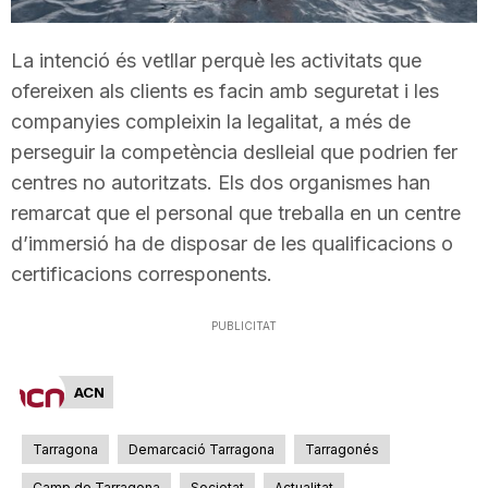
T
La intenció és vetllar perquè les activitats que
ofereixen als clients es facin amb seguretat i les
a
companyies compleixin la legalitat, a més de
perseguir la competència deslleial que podrien fer
r
centres no autoritzats. Els dos organismes han
remarcat que el personal que treballa en un centre
r
d’immersió ha de disposar de les qualificacions o
certificacions corresponents.
a
PUBLICITAT
g
ACN
o
Tarragona
Demarcació Tarragona
Tarragonés
Camp de Tarragona
Societat
Actualitat