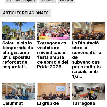
n
ARTICLES RELACIONATS
a
Salou inicia la
Tarragona es
La Diputació
temporada de
vesteix de
obre la
platges amb
reivindicació i
convocatòria
un dispositiu
festa amb la
de
reforçat de
celebració del
subvencions
seguretat i...
Pride 2026
per a entitats
socials amb
1,6...
L’alumnat
El grup de
Tarragona