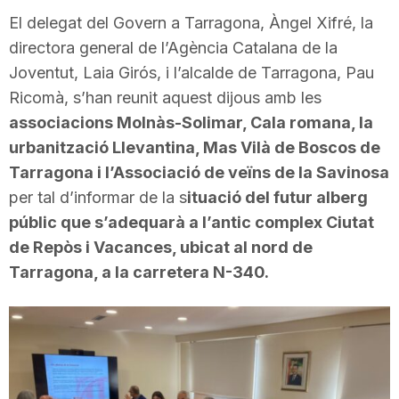
i
El delegat del Govern a Tarragona, Àngel Xifré, la
directora general de l’Agència Catalana de la
Joventut, Laia Girós, i l’alcalde de Tarragona, Pau
u
Ricomà, s’han reunit aquest dijous amb les
associacions Molnàs-Solimar, Cala romana, la
t
urbanització Llevantina, Mas Vilà de Boscos de
Tarragona i l’Associació de veïns de la Savinosa
a
per tal d’informar de la s
ituació del futur alberg
públic que s’adequarà a l’antic complex Ciutat
de Repòs i Vacances, ubicat al nord de
t
Tarragona, a la carretera N-340.
d
e