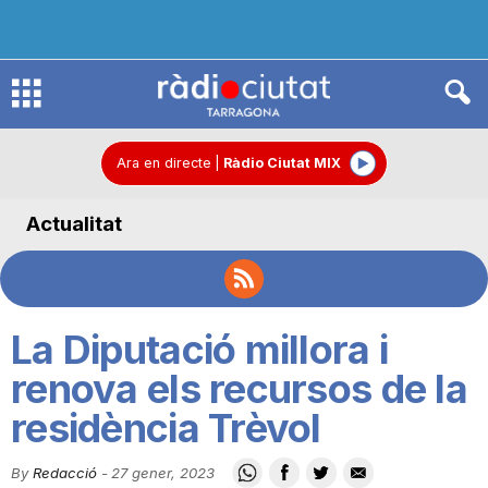
R
à
Ara en directe
|
Ràdio Ciutat MIX
Actualitat
d
i
La Diputació millora i
o
renova els recursos de la
residència Trèvol
C
By
Redacció
-
27 gener, 2023