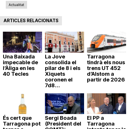
Actualitat
n
ARTICLES RELACIONATS
a
Una Baixada
La Jove
Tarragona
impecable de
consolida el
tindrà els nous
l’Àliga en les
pilar de 8 i els
trens UT 452
40 Tecles
Xiquets
d’Alstom a
coronen el
partir de 2026
7d8...
És cert que
Sergi Boada
El PP a
Tarragona pot
(President del
Tarragona