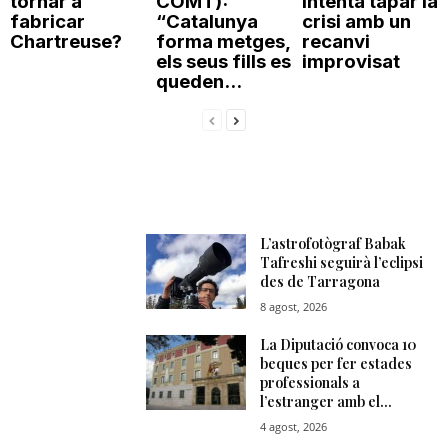
tornar a
COMT):
intenta tapar la
fabricar
“Catalunya
crisi amb un
Chartreuse?
forma metges,
recanvi
els seus fills es
improvisat
queden...