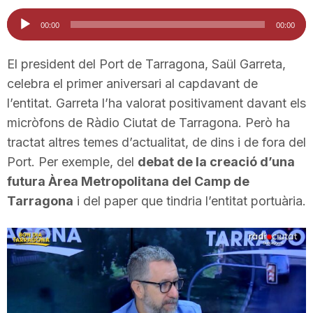
i
Reproductor
00:00
00:00
d'àudio
u
El president del Port de Tarragona, Saül Garreta,
celebra el primer aniversari al capdavant de
l’entitat. Garreta l’ha valorat positivament davant els
t
micròfons de Ràdio Ciutat de Tarragona. Però ha
tractat altres temes d’actualitat, de dins i de fora del
a
Port. Per exemple, del
debat de la creació d’una
futura Àrea Metropolitana del Camp de
t
Tarragona
i del paper que tindria l’entitat portuària.
d
e