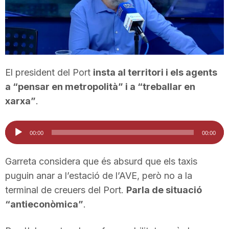
T
a
El president del Port
insta al territori i els agents
r
a “pensar en metropolità” i a “treballar en
xarxa”
.
r
Reproductor
00:00
00:00
d'àudio
a
Garreta considera que és absurd que els taxis
g
puguin anar a l’estació de l’AVE, però no a la
terminal de creuers del Port.
Parla de situació
“antieconòmica”
.
o