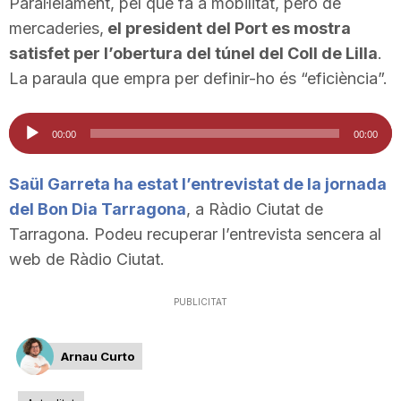
Paral·lelament, pel que fa a mobilitat, però de
n
mercaderies,
el president del Port es mostra
satisfet per l’obertura del túnel del Coll de Lilla
.
a
La paraula que empra per definir-ho és “eficiència”.
Reproductor
00:00
00:00
d'àudio
Saül Garreta ha estat l’entrevistat de la jornada
del Bon Dia Tarragona
, a Ràdio Ciutat de
Tarragona. Podeu recuperar l’entrevista sencera al
web de Ràdio Ciutat.
PUBLICITAT
Arnau Curto