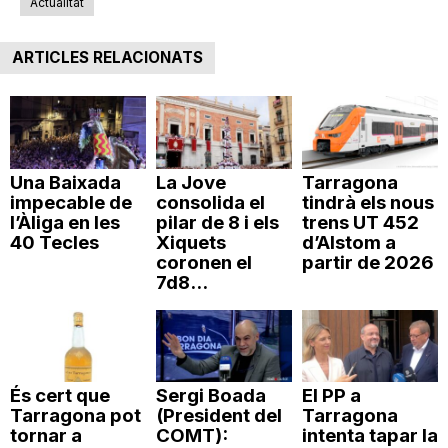
Actualitat
ARTICLES RELACIONATS
Una Baixada
La Jove
Tarragona
impecable de
consolida el
tindrà els nous
l’Àliga en les
pilar de 8 i els
trens UT 452
40 Tecles
Xiquets
d’Alstom a
coronen el
partir de 2026
7d8...
És cert que
Sergi Boada
El PP a
Tarragona pot
(President del
Tarragona
tornar a
COMT):
intenta tapar la