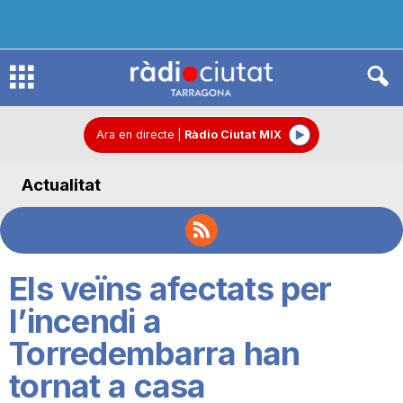
R
à
Ara en directe
|
Ràdio Ciutat MIX
Actualitat
d
i
Els veïns afectats per
o
l’incendi a
Torredembarra han
C
tornat a casa