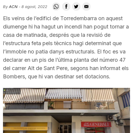
i
By
ACN
-
8 agost, 2022
Els veïns de l’edifici de Torredembarra on aquest
u
diumenge hi ha hagut un incendi han pogut tornar a
casa de matinada, després que la revisió de
l’estructura feta pels tècnics hagi determinat que
t
l’immoble no patia danys estructurals. El foc es va
declarar en un pis de l’última planta del número 47
a
del carrer Alt de Sant Pere, segons han informat els
Bombers, que hi van destinar set dotacions.
t
d
e