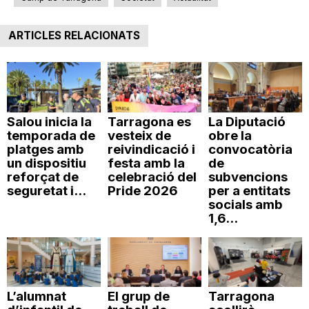
n
ARTICLES RELACIONATS
a
Salou inicia la
Tarragona es
La Diputació
temporada de
vesteix de
obre la
platges amb
reivindicació i
convocatòria
un dispositiu
festa amb la
de
reforçat de
celebració del
subvencions
seguretat i...
Pride 2026
per a entitats
socials amb
1,6...
L’alumnat
El grup de
Tarragona