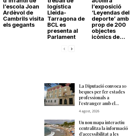
d’infantil de
treball de
acollirà
l’escola Joan
logística
l’exposició
Ardèvol de
Lleida-
‘Leyendas del
Cambrils visita
Tarragona de
deporte’ amb
els gegants
BCL es
prop de 200
presenta al
objectes
Parlament
icònics de...