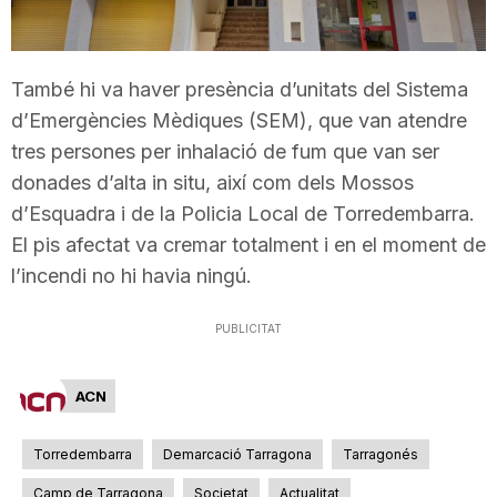
T
També hi va haver presència d’unitats del Sistema
a
d’Emergències Mèdiques (SEM), que van atendre
tres persones per inhalació de fum que van ser
r
donades d’alta in situ, així com dels Mossos
d’Esquadra i de la Policia Local de Torredembarra.
r
El pis afectat va cremar totalment i en el moment de
l’incendi no hi havia ningú.
a
PUBLICITAT
g
ACN
o
Torredembarra
Demarcació Tarragona
Tarragonés
Camp de Tarragona
Societat
Actualitat