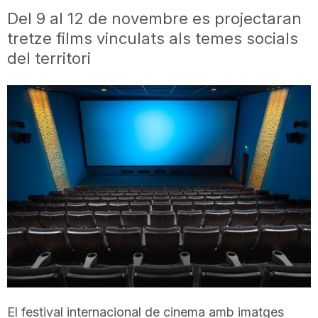
Del 9 al 12 de novembre es projectaran
i
tretze films vinculats als temes socials
del territori
u
t
a
t
d
e
El festival internacional de cinema amb imatges