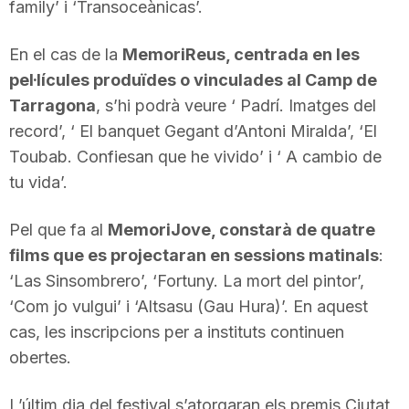
family’ i ‘Transoceànicas’.
En el cas de la
MemoriReus, centrada en les
pel·lícules produïdes o vinculades al Camp de
Tarragona
, s’hi podrà veure ‘ Padrí. Imatges del
record’, ‘ El banquet Gegant d’Antoni Miralda’, ‘El
Toubab. Confiesan que he vivido’ i ‘ A cambio de
tu vida’.
Pel que fa al
MemoriJove, constarà de quatre
films que es projectaran en sessions matinals
:
‘Las Sinsombrero’, ‘Fortuny. La mort del pintor’,
‘Com jo vulgui’ i ‘Altsasu (Gau Hura)’. En aquest
cas, les inscripcions per a instituts continuen
obertes.
L’últim dia del festival s’atorgaran els premis Ciutat