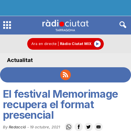
R
à
Ara en directe
|
Ràdio Ciutat MIX
Actualitat
d
i
El festival Memorimage
o
recupera el format
presencial
C
By
Redacció
-
19 octubre, 2021