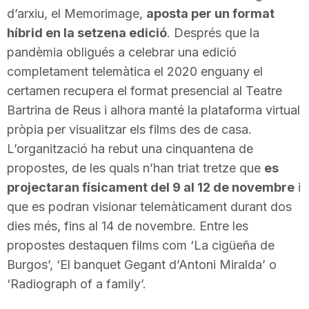
d’arxiu, el Memorimage,
aposta per un format
T
híbrid en la setzena edició
. Després que la
pandèmia obligués a celebrar una edició
a
completament telemàtica el 2020 enguany el
certamen recupera el format presencial al Teatre
r
Bartrina de Reus i alhora manté la plataforma virtual
pròpia per visualitzar els films des de casa.
r
L’organització ha rebut una cinquantena de
propostes, de les quals n’han triat tretze que
es
projectaran físicament del 9 al 12 de novembre
i
a
que es podran visionar telemàticament durant dos
dies més, fins al 14 de novembre. Entre les
g
propostes destaquen films com ‘La cigüeña de
Burgos’, ‘El banquet Gegant d’Antoni Miralda’ o
o
‘Radiograph of a family’.