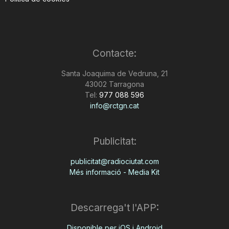
Contacte:
Santa Joaquima de Vedruna, 21
43002 Tarragona
Tel:
977 088 596
info@rctgn.cat
Publicitat:
publicitat@radiociutat.com
Més informació - Media Kit
Descarrega't l'APP:
Disponible per iOS i Android