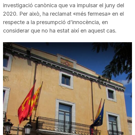
investigació canònica que va impulsar el juny del
T
2020. Per això, ha reclamat «més fermesa» en el
respecte a la presumpció d’innocència, en
a
considerar que no ha estat així en aquest cas.
r
r
a
g
o