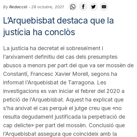
i
By
Redacció
-
29 octubre, 2021
L’Arquebisbat destaca que la
u
justícia ha conclòs
t
La justícia ha decretat el sobreseïment i
l’arxivament definitiu del cas dels presumptes
abusos a menors per part del que va ser mossèn de
a
Constantí, Francesc Xavier Morell, segons ha
informat l’Arquebisbat de Tarragona. Les
t
investigacions es van iniciar el febrer del 2020 a
petició de l’Arquebisbat. Aquest ha explicat que
d
s’ha arxivat el cas perquè el jutge creu que «no
resulta degudament justificada la perpetració de
e
cap delicte» per part del mossèn. Conclusió que
l’Arquebisbat assegura que coincideix amb la