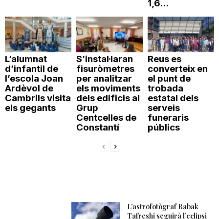
1,6...
L’alumnat
S’instal·laran
Reus es
d’infantil de
fisuròmetres
converteix en
l’escola Joan
per analitzar
el punt de
Ardèvol de
els moviments
trobada
Cambrils visita
dels edificis al
estatal dels
els gegants
Grup
serveis
Centcelles de
funeraris
Constantí
públics