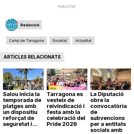
PUBLICITAT
Redacció
Camp de Tarragona
Societat
Actualitat
ARTICLES RELACIONATS
Salou inicia la
Tarragona es
La Diputació
temporada de
vesteix de
obre la
platges amb
reivindicació i
convocatòria
un dispositiu
festa amb la
de
reforçat de
celebració del
subvencions
seguretat i...
Pride 2026
per a entitats
socials amb