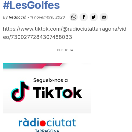
#LesGolfes
i
By
Redacció
-
11 novembre, 2023
u
https://www.tiktok.com/@radiociutattarragona/vid
eo/7300277284307488033
t
PUBLICITAT
a
t
d
e