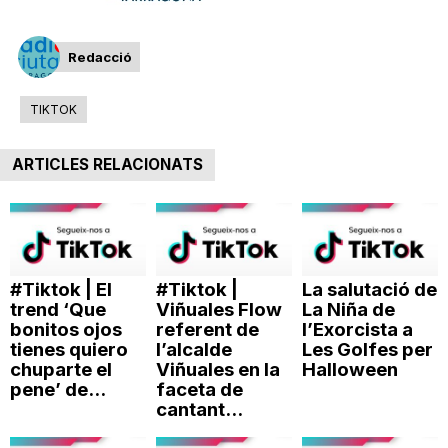
T
Redacció
a
TIKTOK
r
ARTICLES RELACIONATS
r
a
#Tiktok | El
#Tiktok |
La salutació de
trend ‘Que
Viñuales Flow
La Niña de
bonitos ojos
referent de
l’Exorcista a
g
tienes quiero
l’alcalde
Les Golfes per
chuparte el
Viñuales en la
Halloween
pene’ de...
faceta de
o
cantant...