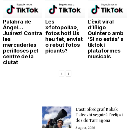
n
Palabra de
Les
L’èxit viral
a
Ángel…
»fotopolla»,
d’Iñigo
Juárez! Contra
fotos hot! Us
Quintero amb
les
heu fet, enviat
‘Si no estás’ a
mercaderies
o rebut fotos
tiktok i
perilloses pel
picants?
plataformes
centre de la
musicals
ciutat