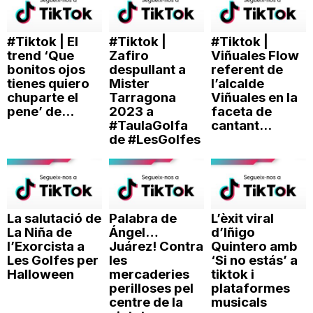
#Tiktok | El
#Tiktok |
#Tiktok |
trend ‘Que
Zafiro
Viñuales Flow
bonitos ojos
despullant a
referent de
tienes quiero
Mister
l’alcalde
chuparte el
Tarragona
Viñuales en la
pene’ de...
2023 a
faceta de
#TaulaGolfa
cantant...
de #LesGolfes
La salutació de
Palabra de
L’èxit viral
La Niña de
Ángel…
d’Iñigo
l’Exorcista a
Juárez! Contra
Quintero amb
Les Golfes per
les
‘Si no estás’ a
Halloween
mercaderies
tiktok i
perilloses pel
plataformes
centre de la
musicals