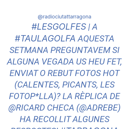
i
@radiociutattarragona
#LESGOLFES
| A
u
#TAULAGOLFA
AQUESTA
t
SETMANA PREGUNTAVEM SI
ALGUNA VEGADA US HEU FET,
a
ENVIAT O REBUT FOTOS HOT
t
(CALENTES, PICANTS, LES
FOTOP*LLA)? LA RÈPLICA DE
d
@RICARD CHECA (@ADREBE)
HA RECOLLIT ALGUNES
e