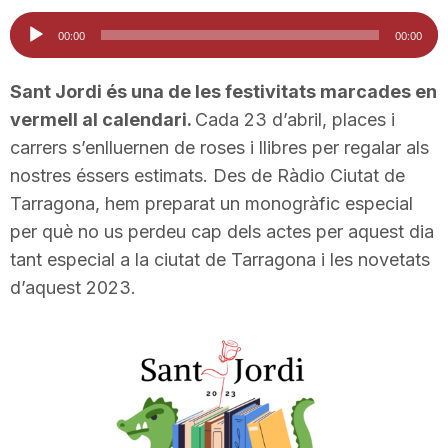
i
Reproductor
00:00
00:00
d'àudio
u
Sant Jordi és una de les festivitats marcades en
vermell al calendari.
Cada 23 d’abril, places i
carrers s’enlluernen de roses i llibres per regalar als
t
nostres éssers estimats. Des de Ràdio Ciutat de
Tarragona, hem preparat un monogràfic especial
a
per què no us perdeu cap dels actes per aquest dia
tant especial a la ciutat de Tarragona i les novetats
t
d’aquest 2023.
d
e