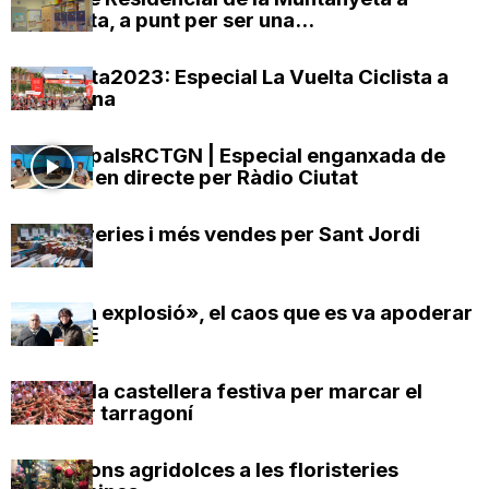
Bonavista, a punt per ser una...
#LaVuelta2023: Especial La Vuelta Ciclista a
Tarragona
#MunicipalsRCTGN | Especial enganxada de
cartells, en directe per Ràdio Ciutat
Més llibreries i més vendes per Sant Jordi
«La gran explosió», el caos que es va apoderar
d’ IQOXE
Una diada castellera festiva per marcar el
caràcter tarragoní
Sensacions agridolces a les floristeries