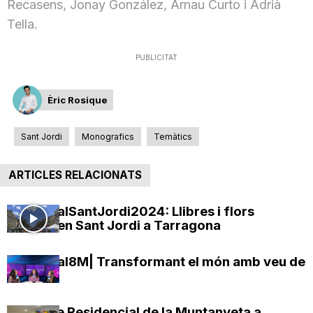
Recasens, Jonay González, Arnau Curto i Adrià
Tella.
PUBLICITAT
Èric Rosique
Sant Jordi
Monografics
Temàtics
ARTICLES RELACIONATS
#EspecialSantJordi2024: Llibres i flors
engalanen Sant Jordi a Tarragona
#Especial8M| Transformant el món amb veu de
dona
El Centre Residencial de la Muntanyeta a