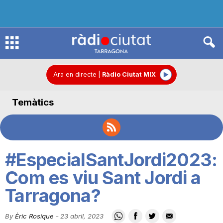
R
à
Ara en directe
|
Ràdio Ciutat MIX
Temàtics
d
i
#EspecialSantJordi2023:
o
Com es viu Sant Jordi a
Tarragona?
C
By
Èric Rosique
-
23 abril, 2023