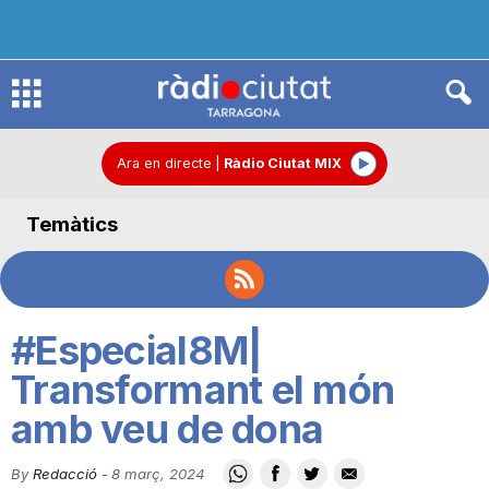
R
à
Ara en directe
|
Ràdio Ciutat MIX
Temàtics
d
i
#Especial8M|
o
Transformant el món
amb veu de dona
C
By
Redacció
-
8 març, 2024