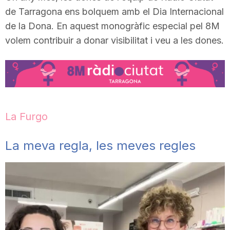
de Tarragona ens bolquem amb el Dia Internacional
T
de la Dona. En aquest monogràfic especial pel 8M
volem contribuir a donar visibilitat i veu a les dones.
a
r
r
La Furgo
La meva regla, les meves regles
a
g
o