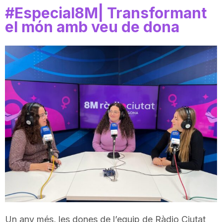
#Especial8M| Transformant
i
el món amb veu de dona
u
t
a
t
d
e
Un any més, les dones de l’equip de Ràdio Ciutat