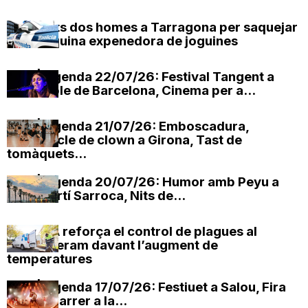
Detinguts dos homes a Tarragona per saquejar
una màquina expenedora de joguines
OxV | Agenda 22/07/26: Festival Tangent a
l’Eixample de Barcelona, Cinema per a...
OxV | Agenda 21/07/26: Emboscadura,
espectacle de clown a Girona, Tast de
tomàquets...
OxV | Agenda 20/07/26: Humor amb Peyu a
Sant Martí Sarroca, Nits de...
EMATSA reforça el control de plagues al
clavegueram davant l’augment de
temperatures
OxV | Agenda 17/07/26: Festiuet a Salou, Fira
Circ al Carrer a la...