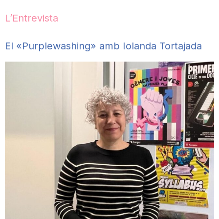
L’Entrevista
El «Purplewashing» amb Iolanda Tortajada