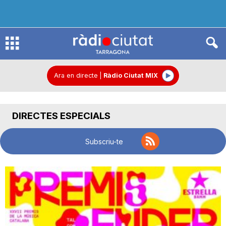
R
à
Ara en directe
|
Ràdio Ciutat MIX
d
DIRECTES ESPECIALS
i
Subscriu-te
o
C