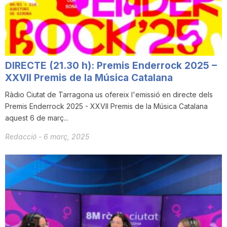
i
u
DIRECTE (21.30 h): Premis Enderrock 2025 –
t
XXVII Premis de la Música Catalana
Ràdio Ciutat de Tarragona us ofereix l'emissió en directe dels
Premis Enderrock 2025 - XXVII Premis de la Música Catalana
a
aquest 6 de març...
Redacció
-
6 març, 2025
t
d
e