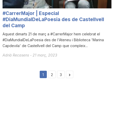
#CarrerMajor | Especial
#DiaMundialDeLaPoesia des de Castellvell
del Camp
Aquest dimarts 21 de març a #CarrerMajor hem celebrat el
#DiaMundialDeLaPoesia des de l'Ateneu i Biblioteca 'Marina
Capdevila' de Castellvell del Camp que compleix...
Adrià Recasens
-
21 març, 2023
1
2
3