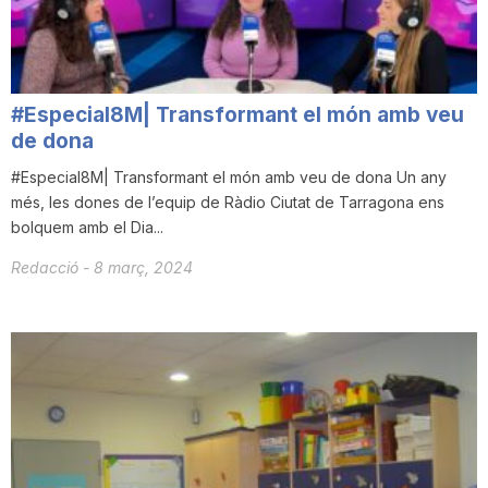
T
a
#Especial8M| Transformant el món amb veu
de dona
r
#Especial8M| Transformant el món amb veu de dona Un any
més, les dones de l’equip de Ràdio Ciutat de Tarragona ens
bolquem amb el Dia...
r
Redacció
-
8 març, 2024
a
g
o