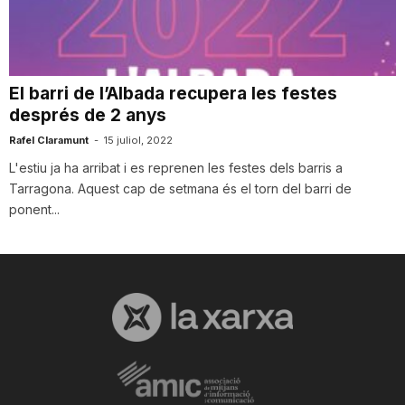
i
u
El barri de l’Albada recupera les festes
després de 2 anys
t
Rafel Claramunt
-
15 juliol, 2022
L'estiu ja ha arribat i es reprenen les festes dels barris a
Tarragona. Aquest cap de setmana és el torn del barri de
a
ponent...
t
d
e