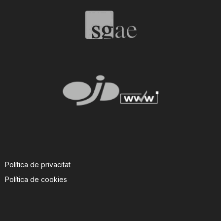
T
a
r
r
a
Política de privacitat
g
Política de cookies
o