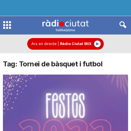
R
à
Ara en directe
|
Ràdio Ciutat MIX
Tag: Tornei de bàsquet i futbol
d
i
o
C