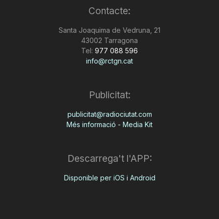
Contacte:
n
Santa Joaquima de Vedruna, 21
43002 Tarragona
a
Tel:
977 088 596
info@rctgn.cat
Publicitat:
publicitat@radiociutat.com
Més informació - Media Kit
Descarrega't l'APP:
Disponible per iOS i Android