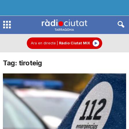
R
à
Ara en directe
|
Ràdio Ciutat MIX
Tag: tiroteig
d
i
o
C