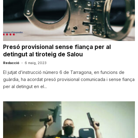
n
a
Presó provisional sense fiança per al
detingut al tiroteig de Salou
Redacció
-
6 maig, 2023
El jutjat d’instrucció número 6 de Tarragona, en funcions de
guàrdia, ha acordat presó provisional comunicada i sense fiança
per al detingut en el...