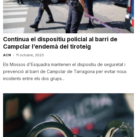
T
a
Continua el dispositiu policial al barri de
Campclar l’endemà del tiroteig
r
ACN
-
11 octubre, 2023
Els Mossos d'Esquadra mantenen el dispositiu de seguretat i
r
prevenció al barri de Campclar de Tarragona per evitar nous
incidents entre els dos grups...
a
g
o