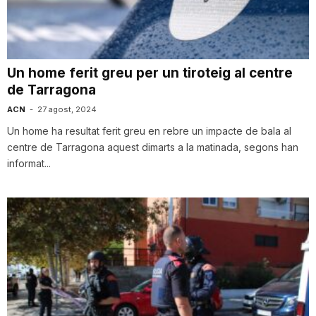
i
u
Un home ferit greu per un tiroteig al centre
de Tarragona
t
ACN
-
27 agost, 2024
Un home ha resultat ferit greu en rebre un impacte de bala al
centre de Tarragona aquest dimarts a la matinada, segons han
a
informat...
t
d
e