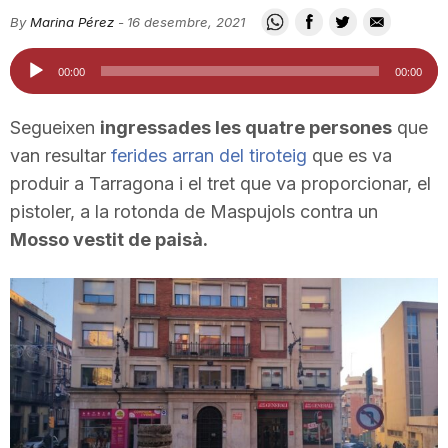
i
By
Marina Pérez
-
16 desembre, 2021
Reproductor
00:00
00:00
u
d'àudio
Segueixen
ingressades les quatre persones
que
t
van resultar
ferides arran del tiroteig
que es va
produir a Tarragona i el tret que va proporcionar, el
pistoler, a la rotonda de Maspujols contra un
a
Mosso vestit de paisà.
t
d
e