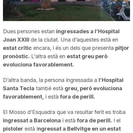
T
a
Dues persones estan
ingressades a l’Hospital
Joan XXIII
de la ciutat. Una d’aquestes està en
r
estat crític
encara, i és un dels que presenta
pitjor
pronòstic.
L’altra està en
estat greu però
r
evoluciona favorablement.
D’altra banda, la persona ingressada a
l’Hospital
a
Santa Tecla
també està
greu, però evoluciona
favorablement,
i està
fora de perill.
g
El Mosso d’Esquadra que va resultar ferit es troba
ingressat a Barcelona
i està
fora de perill.
I el
o
pistoler
està i
ngressat a Bellvitge en un estat