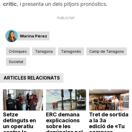
crític
, i presenta un dels pitjors pronòstics.
n
PUBLICITAT
a
Marina Pérez
Cròniques
Tarragona
Tarragonés
Camp de Tarragona
Societat
ARTICLES RELACIONATS
Setze
ERC demana
Tret de sortida
detinguts en
explicacions
a la 3a
un operatiu
sobre les
edició de «Tu