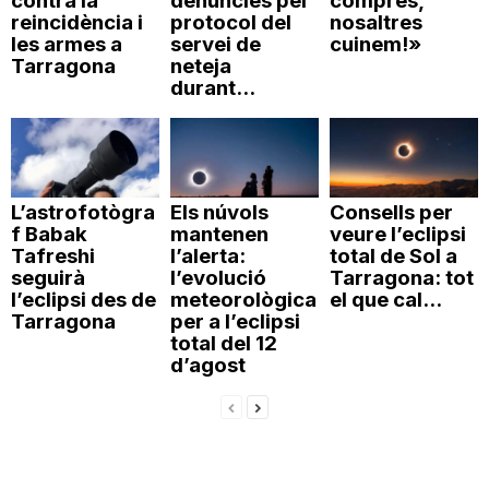
contra la
denúncies pel
compres,
reincidència i
protocol del
nosaltres
les armes a
servei de
cuinem!»
Tarragona
neteja
durant...
L’astrofotògra
Els núvols
Consells per
f Babak
mantenen
veure l’eclipsi
Tafreshi
l’alerta:
total de Sol a
seguirà
l’evolució
Tarragona: tot
l’eclipsi des de
meteorològica
el que cal...
Tarragona
per a l’eclipsi
total del 12
d’agost