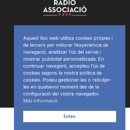
Aquest lloc web utilitza cookies pròpies i
de tercers per millorar l’experiència de
navegació, analitzar l’ús del servei i
mostrar publicitat personalitzada. En
continuar navegant, accepteu l’ús de
cookies segons la nostra política de
cookies. Podeu gestionar-les o rebutjar-
les en qualsevol moment des de la
configuració del vostre navegador.
Més informació
Contacte | Publicitat
APP
Programació
RàdioNews
Entès
Subscriu-te al newsletter
© Ràdio Ciutat de Tarragona