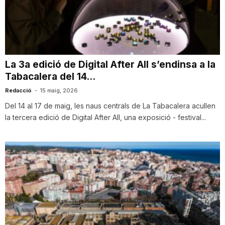
T
a
La 3a edició de Digital After All s’endinsa a la
Tabacalera del 14...
r
Redacció
-
15 maig, 2026
Del 14 al 17 de maig, les naus centrals de La Tabacalera acullen
r
la tercera edició de Digital After All, una exposició - festival...
a
g
o