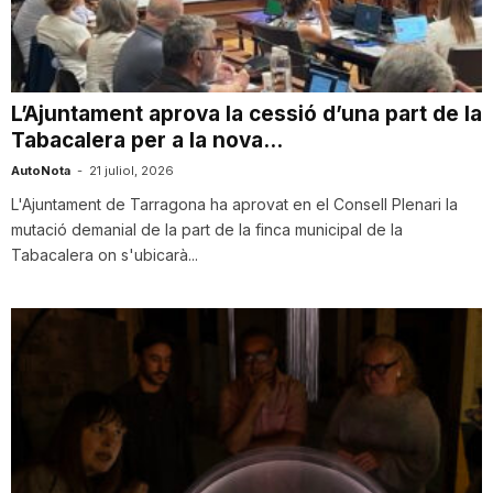
i
u
L’Ajuntament aprova la cessió d’una part de la
Tabacalera per a la nova...
t
AutoNota
-
21 juliol, 2026
L'Ajuntament de Tarragona ha aprovat en el Consell Plenari la
mutació demanial de la part de la finca municipal de la
a
Tabacalera on s'ubicarà...
t
d
e