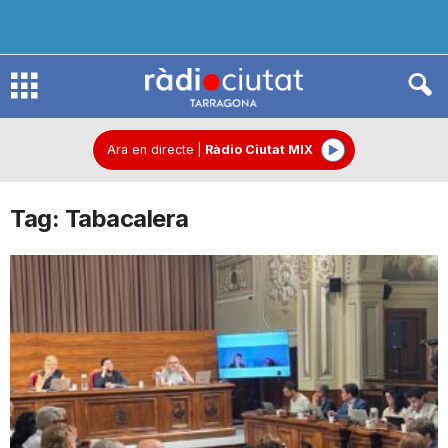
R
à
Ara en directe
|
Ràdio Ciutat MIX
Tag: Tabacalera
d
i
o
C