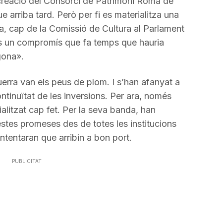
creació del Consorci de Patrimoni Romà de
 arriba tard. Però per fi es materialitza una
na, cap de la Comissió de Cultura al Parlament
s un compromís que fa temps que hauria
gona».
uerra van els peus de plom. I s’han afanyat a
tinuïtat de les inversions. Per ara, només
alitzat cap fet. Per la seva banda, han
stes promeses des de totes les institucions
tentaran que arribin a bon port.
PUBLICITAT