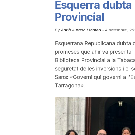
Esquerra dubta d
u
Provincial
t
By
Adrià Jurado i Mateo
-
4 setembre, 20
Esquerrana Republicana dubta de l
a
promeses que ahir va presentar e
Biblioteca Provincial a la Tabaca
t
seguretat de les inversions i el 
Sans: «Governi qui governi a l’E
Tarragona».
d
e
T