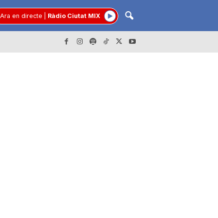
Ara en directe
|
Ràdio Ciutat MIX