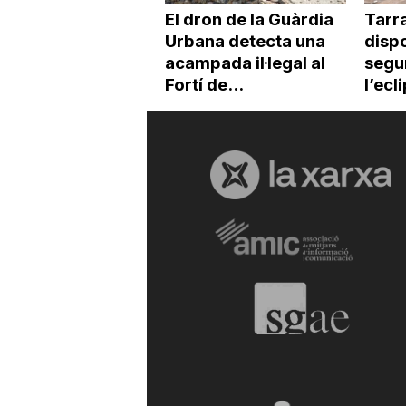
El dron de la Guàrdia
Tarr
Urbana detecta una
dispo
acampada il·legal al
segur
Fortí de...
l’ecl