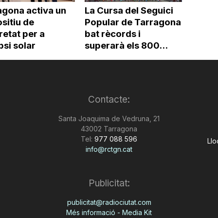
agona activa un
La Cursa del Seguici
sitiu de
Popular de Tarragona
etat per a
bat rècords i
ipsi solar
superarà els 800...
Contacte:
Santa Joaquima de Vedruna, 21
43002 Tarragona
Tel:
977 088 596
Llo
info@rctgn.cat
Publicitat:
publicitat@radiociutat.com
Més informació - Media Kit