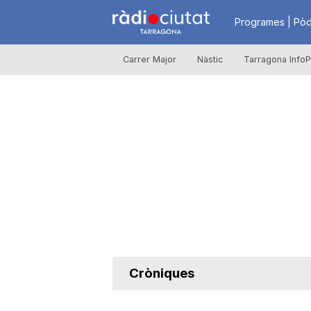
R
Programes | Pòd
Carrer Major
Nàstic
Tarragona InfoP
à
d
i
o
C
Cròniques
i