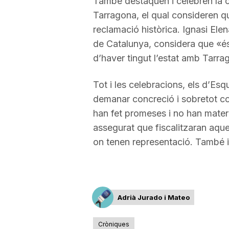
També destaquen i celebren la 
Tarragona, el qual consideren que
a
reclamació històrica. Ignasi Ele
de Catalunya, considera que «é
d’haver tingut l’estat amb Tarra
Tot i les celebracions, els d’Esq
demanar concreció i sobretot con
han fet promeses i no han materi
assegurat que fiscalitzaran aque
on tenen representació. També in
Adrià Jurado i Mateo
Cròniques