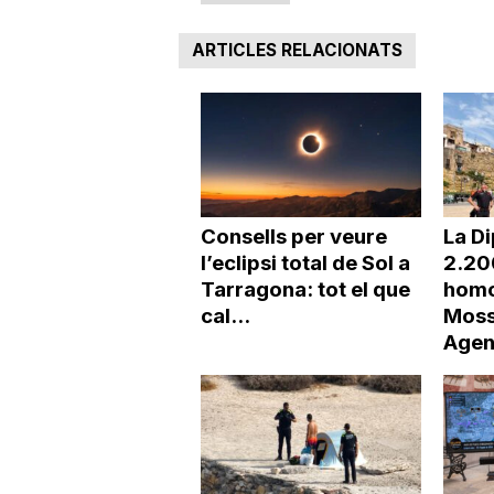
ARTICLES RELACIONATS
Consells per veure
La Di
l’eclipsi total de Sol a
2.20
Tarragona: tot el que
homo
cal...
Moss
Agen