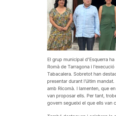
a
r
r
a
El grup municipal d’Esquerra ha 
Romà de Tarragona i l’execució d
Tabacalera. Sobretot han destaca
g
presentar durant l’últim mandat. 
amb Ricomà. I lamenten, que en
o
van proposar ells. Per tant, trob
govern segueixi el que ells van
n