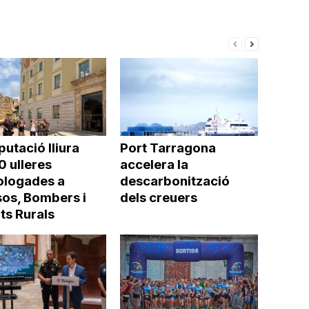
putació lliura
Port Tarragona
0 ulleres
accelera la
logades a
descarbonització
os, Bombers i
dels creuers
ts Rurals