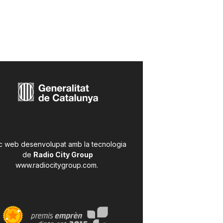
c web desenvolupat amb la tecnologia
de
Radio City Group
www.radiocitygroup.com
.