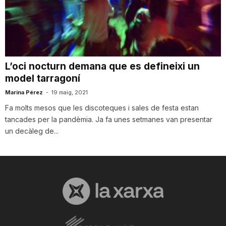
L’oci nocturn demana que es defineixi un
model tarragoní
Marina Pérez
-
19 maig, 2021
Fa molts mesos que les discoteques i sales de festa estan
tancades per la pandèmia. Ja fa unes setmanes van presentar
un decàleg de...