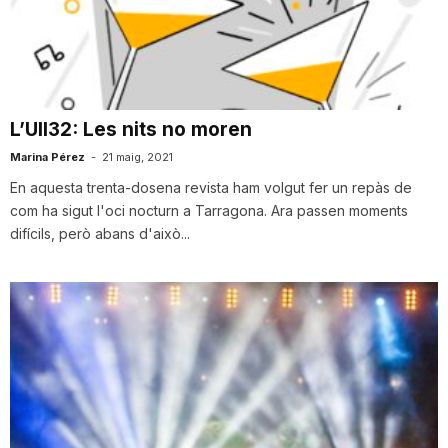
n
a
L’Ull32: Les nits no moren
Marina Pérez
-
21 maig, 2021
En aquesta trenta-dosena revista ham volgut fer un repàs de
com ha sigut l'oci nocturn a Tarragona. Ara passen moments
difícils, però abans d'això...