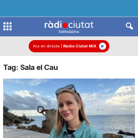
R
à
Ara en directe
|
Ràdio Ciutat MIX
Tag: Sala el Cau
d
i
o
C