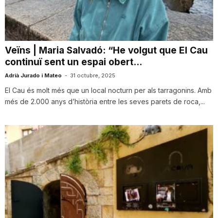
i
u
Veïns | Maria Salvadó: “He volgut que El Cau
continuï sent un espai obert...
t
Adrià Jurado i Mateo
-
31 octubre, 2025
El Cau és molt més que un local nocturn per als tarragonins. Amb
més de 2.000 anys d’història entre les seves parets de roca,...
a
t
d
e