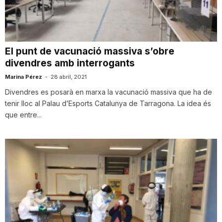
i
u
El punt de vacunació massiva s’obre
divendres amb interrogants
t
Marina Pérez
-
28 abril, 2021
Divendres es posarà en marxa la vacunació massiva que ha de
tenir lloc al Palau d’Esports Catalunya de Tarragona. La idea és
a
que entre...
t
d
e