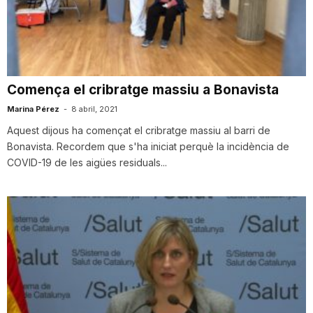
T
a
Comença el cribratge massiu a Bonavista
r
Marina Pérez
-
8 abril, 2021
Aquest dijous ha començat el cribratge massiu al barri de
Bonavista. Recordem que s'ha iniciat perquè la incidència de
r
COVID-19 de les aigües residuals...
a
g
o