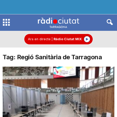
R
à
Ara en directe
|
Ràdio Ciutat MIX
Tag: Regió Sanitària de Tarragona
d
i
o
C