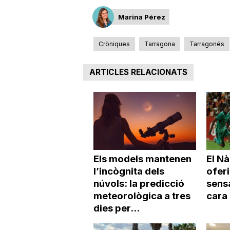
Marina Pérez
Cròniques
Tarragona
Tarragonés
ARTICLES RELACIONATS
Els models mantenen
El Nà
l’incògnita dels
ofer
núvols: la predicció
sensa
meteorològica a tres
cara 
dies per...