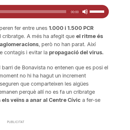
Feu
00:00
servir
les
eren fer entre unes
1.000 i 1.500 PCR
tecles
el cribratge. A més ha afegit que
el ritme és
de
 aglomeracions
, però no han parat. Així
fletxa
 contagis i evitar la
propagació del virus.
cap
amunt/cap
 barri de Bonavista no entenen que es posi el
avall
 moment no hi ha hagut un increment
per
seguren que comparteixen les aigües
a
emanen perquè allí no es fa un cribratge
incrementar
 els veïns a anar al Centre Cívic
a fer-se
o
disminuir
el
PUBLICITAT