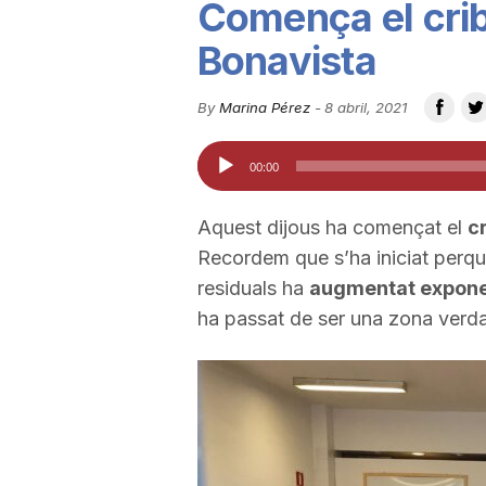
Comença el cri
u
Bonavista
t
By
Marina Pérez
-
8 abril, 2021
Reproductor
00:00
a
d'àudio
Aquest dijous ha començat el
c
t
Recordem que s’ha iniciat perqu
residuals ha
augmentat expon
d
ha passat de ser una zona verda
e
T