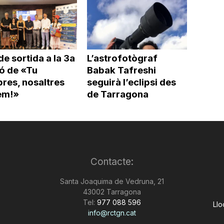
de sortida a la 3a
L’astrofotògraf
ió de «Tu
Babak Tafreshi
res, nosaltres
seguirà l’eclipsi des
em!»
de Tarragona
Contacte:
Santa Joaquima de Vedruna, 21
43002 Tarragona
Tel:
977 088 596
Llo
info@rctgn.cat