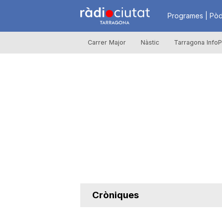
R
Programes | Pòd
Carrer Major
Nàstic
Tarragona InfoP
à
d
i
o
C
Cròniques
i