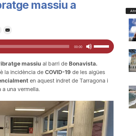
bratge massiu a
Alt
Feu
00:00
servir
les
ribratge massiu
al barri de
Bonavista.
tecles
è la incidència de
COVID-19
de les aigües
de
encialment
en aquest indret de Tarragona i
fletxa
 a una vermella.
cap
amunt/cap
avall
per
a