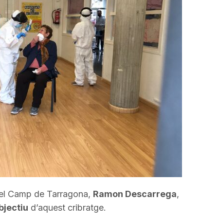
incrementar
o
disminuir
el
volum.
 del Camp de Tarragona,
Ramon Descarrega
,
bjectiu
d’aquest cribratge.