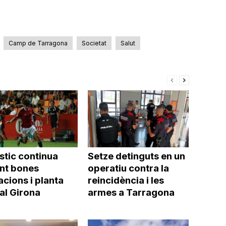
volum.
Camp de Tarragona
Societat
Salut
stic continua
Setze detinguts en un
int bones
operatiu contra la
cions i planta
reincidència i les
al Girona
armes a Tarragona