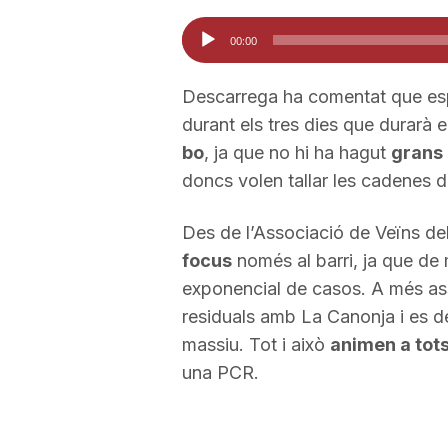
Reproductor
a
00:00
d'àudio
Descarrega ha comentat que esp
durant els tres dies que durarà 
bo
, ja que no hi ha hagut
grans
doncs volen tallar les cadenes de
Des de l’Associació de Veïns del
focus
només al barri, ja que de
exponencial de casos. A més as
residuals amb La Canonja i es d
massiu. Tot i això
animen a tots
una PCR.