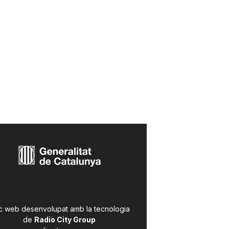
c web desenvolupat amb la tecnologia
de
Radio City Group