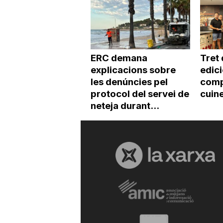
ERC demana
Tret 
explicacions sobre
edic
les denúncies pel
comp
protocol del servei de
cuin
neteja durant...