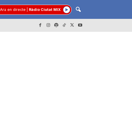
Ara en directe
|
Ràdio Ciutat MIX