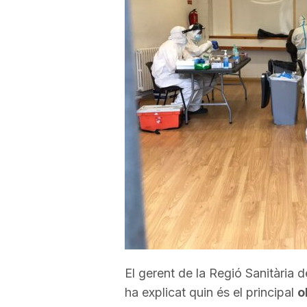
a
r
r
a
g
o
El gerent de la Regió Sanitària
n
ha explicat quin és el principal
o