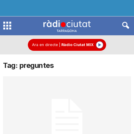
R
à
Ara en directe
|
Ràdio Ciutat MIX
Tag: preguntes
d
i
o
C