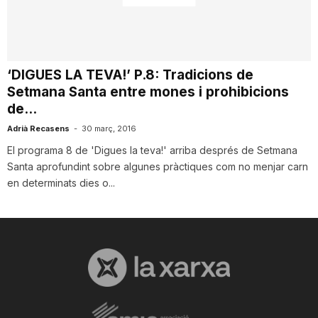
T
a
‘DIGUES LA TEVA!’ P.8: Tradicions de
Setmana Santa entre mones i prohibicions
r
de...
Adrià Recasens
-
30 març, 2016
El programa 8 de 'Digues la teva!' arriba després de Setmana
r
Santa aprofundint sobre algunes pràctiques com no menjar carn
en determinats dies o...
a
g
o