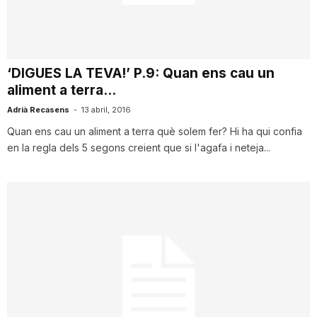
i
u
‘DIGUES LA TEVA!’ P.9: Quan ens cau un
aliment a terra…
t
Adrià Recasens
-
13 abril, 2016
Quan ens cau un aliment a terra què solem fer? Hi ha qui confia
en la regla dels 5 segons creient que si l'agafa i neteja...
a
t
d
e