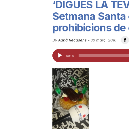
‘DIGUES LA TEVA
u
Setmana Santa 
prohibicions de
t
By
Adrià Recasens
-
30 març, 2016
a
Reproductor
00:00
d'àudio
t
d
e
T