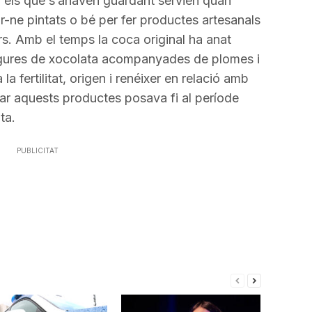
 els que s’anaven guardant servien quan
-ne pintats o bé per fer productes artesanals
s. Amb el temps la coca original ha anat
 figures de xocolata acompanyades de plomes i
a fertilitat, origen i renéixer en relació amb
jar aquests productes posava fi al període
ta.
PUBLICITAT