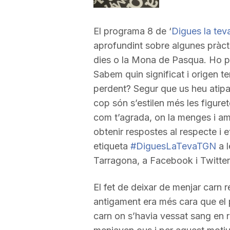
a
El programa 8 de ‘
Digues la teva
aprofundint sobre algunes pràc
r
dies o la Mona de Pasqua. Ho pr
Sabem quin significat i origen t
r
perdent? Segur que us heu atipa
cop són s’estilen més les figuret
a
com t’agrada, on la menges i amb
obtenir respostes al respecte i 
etiqueta
#DiguesLaTevaTGN
a l
g
Tarragona, a Facebook i Twitter
o
El fet de deixar de menjar carn 
antigament era més cara que el
n
carn on s’havia vessat sang en r