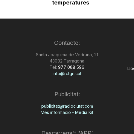
temperatures
Contacte:
Santa Joaquima de Vedruna, 21
43002 Tarragona
Tel:
977 088 596
Llo
info@rctgn.cat
Publicitat:
publicitat@radiociutat.com
Més informació - Media Kit
Descarrega't l'APP: