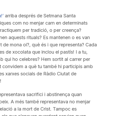
a
incrementar
!’
arriba després de Setmana Santa
o
tiques com no menjar carn en determinats
disminuir
actiquem per tradició, o per creença?
el
enen aquests rituals? Es mantenen o es van
volum.
t de mona oi?, què és i que representa? Cada
es de xocolata que inclou el pastís! I a tu,
 qui ho celebres? Hem sortit al carrer per
et convidem a què tu també hi participis amb
es xarxes socials de Ràdio Ciutat de
!
representava sacrifici i abstinença quan
 peix. A més també representava no menjar
elació a la mort de Crist. Tampoc es