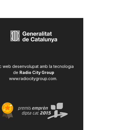
c web desenvolupat amb la tecnologia
de
Radio City Group
www.radiocitygroup.com
.