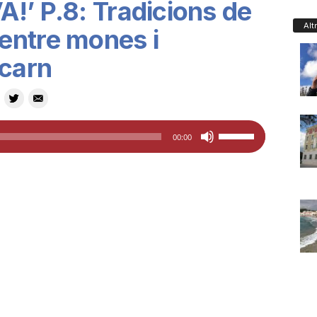
!’ P.8: Tradicions de
Alt
entre mones i
 carn
Feu
00:00
servir
les
tecles
de
fletxa
cap
amunt/cap
avall
per