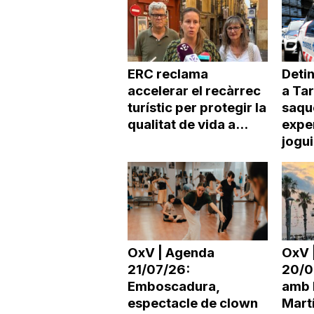
ERC reclama
Deti
accelerar el recàrrec
a Ta
turístic per protegir la
saqu
qualitat de vida a...
expe
jogu
OxV | Agenda
OxV 
21/07/26:
20/0
Emboscadura,
amb 
espectacle de clown
Martí