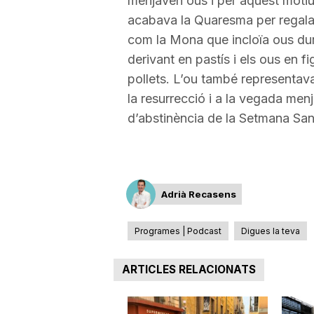
menjaven ous i per aquest motiu
acabava la Quaresma per regalar
a
com la Mona que incloïa ous dur
derivant en pastís i els ous en
pollets. L’ou també representava l
la resurrecció i a la vegada men
d’abstinència de la Setmana San
Adrià Recasens
Programes | Podcast
Digues la teva
ARTICLES RELACIONATS