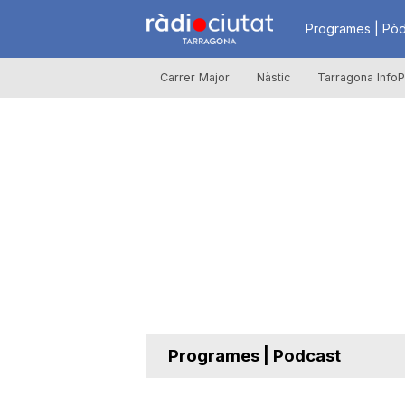
R
Programes | Pòd
Carrer Major
Nàstic
Tarragona InfoP
à
d
i
o
C
Programes | Podcast
i