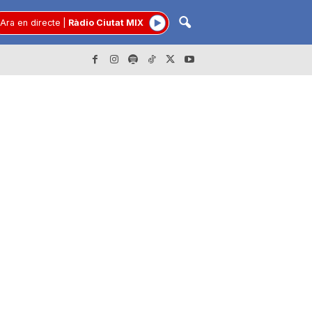
Ara en directe
|
Ràdio Ciutat MIX