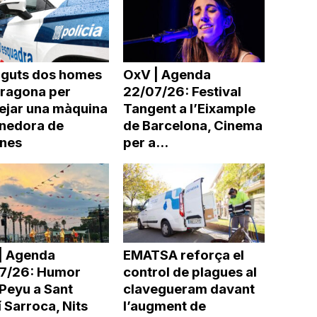
nguts dos homes
OxV | Agenda
rragona per
22/07/26: Festival
ejar una màquina
Tangent a l’Eixample
nedora de
de Barcelona, Cinema
ines
per a...
| Agenda
EMATSA reforça el
7/26: Humor
control de plagues al
Peyu a Sant
clavegueram davant
 Sarroca, Nits
l’augment de