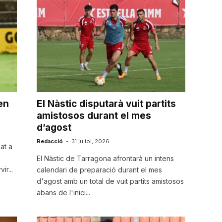
en
El Nàstic disputarà vuit partits
amistosos durant el mes
d’agost
Redacció
-
31 juliol, 2026
at a
El Nàstic de Tarragona afrontarà un intens
r...
calendari de preparació durant el mes
d'agost amb un total de vuit partits amistosos
abans de l'inici...