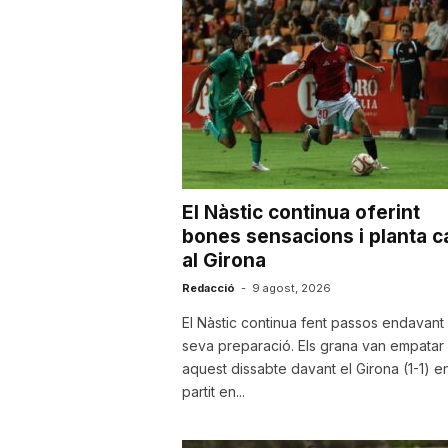
u
t
a
El Nàstic continua oferint
t
bones sensacions i planta c
al Girona
d
Redacció
-
9 agost, 2026
El Nàstic continua fent passos endavant 
seva preparació. Els grana van empatar
e
aquest dissabte davant el Girona (1-1) e
partit en...
T