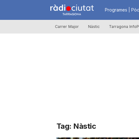
R
Programes | Pòd
Carrer Major
Nàstic
Tarragona InfoP
à
d
i
o
C
Tag: Nàstic
i