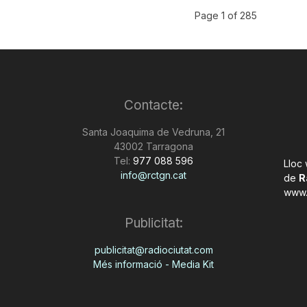
Page 1 of 285
Contacte:
Santa Joaquima de Vedruna, 21
43002 Tarragona
Tel:
977 088 596
Lloc
info@rctgn.cat
de
R
www.
Publicitat:
publicitat@radiociutat.com
Més informació - Media Kit