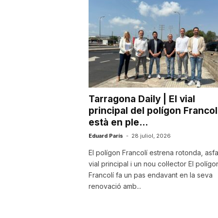
Tarragona Daily | El vial
principal del polígon Francolí
està en ple...
Eduard París
-
28 juliol, 2026
El polígon Francolí estrena rotonda, asfal
vial principal i un nou col·lector El polígo
Francolí fa un pas endavant en la seva
renovació amb...