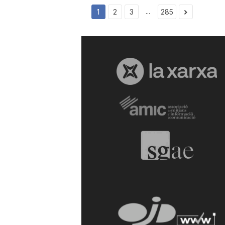
...
1
2
3
285