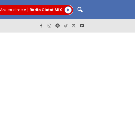
Ara en directe
|
Ràdio Ciutat MIX