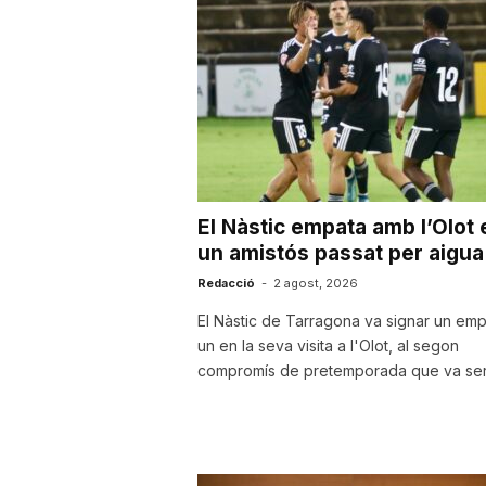
a
r
r
El Nàstic empata amb l’Olot 
a
un amistós passat per aigua
Redacció
-
2 agost, 2026
g
El Nàstic de Tarragona va signar un emp
un en la seva visita a l'Olot, al segon
compromís de pretemporada que va servi
o
n