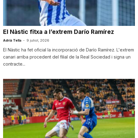
i
u
El Nàstic fitxa a l’extrem Darío Ramírez
Adrià Tella
-
9 juliol, 2026
t
El Nàstic ha fet oficial la incorporació de Darío Ramírez. L'extrem
canari arriba procedent del filial de la Real Sociedad i signa un
contracte...
a
t
d
e