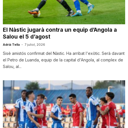
T
a
El Nàstic jugarà contra un equip d’Angola a
Salou el 5 d’agost
r
Adrià Tella
-
7 juliol, 2026
Sisè amistós confirmat del Nàstic. Ha arribat l'exòtic. Serà davant
el Petro de Luanda, equip de la capital d'Angola, al complex de
r
Salou, al...
a
g
o