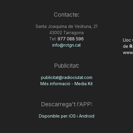
Contacte:
Santa Joaquima de Vedruna, 21
43002 Tarragona
Tel:
977 088 596
Lloc
info@rctgn.cat
de
R
www.
Publicitat:
publicitat@radiociutat.com
Més informació - Media Kit
Descarrega't l'APP:
Disponible per iOS i Android