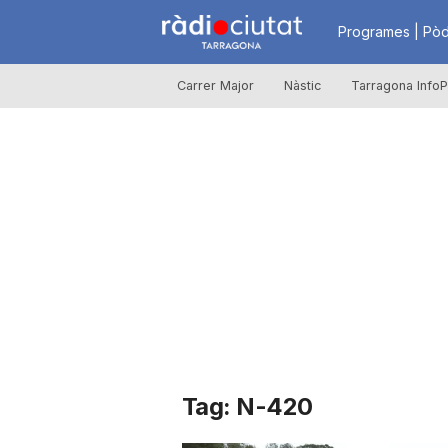
R
Programes | Pòd
Carrer Major
Nàstic
Tarragona InfoP
à
d
i
o
C
Tag: N-420
i