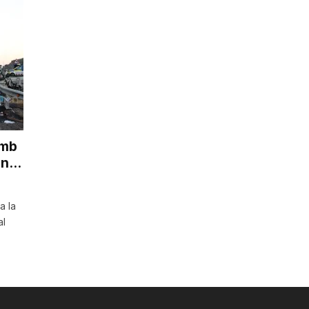
amb
n...
a la
al