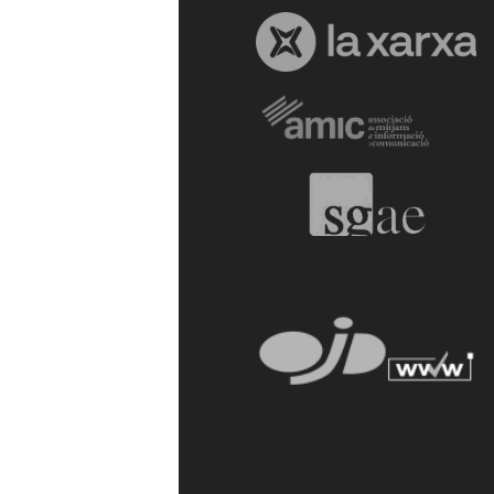
a
r
r
a
g
o
n