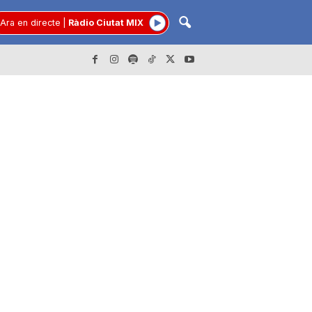
Ara en directe
|
Ràdio Ciutat MIX