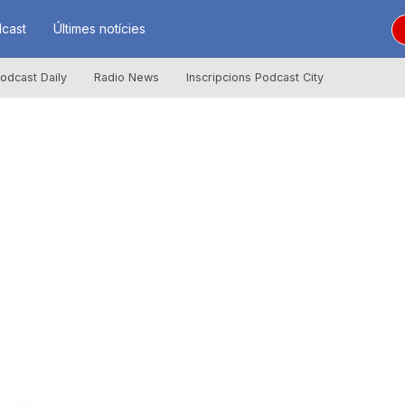
cast
Últimes notícies
odcast Daily
Radio News
Inscripcions Podcast City