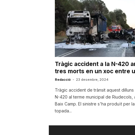
u
t
a
Tràgic accident a la N-420 
t
tres morts en un xoc entre u
Redacció
-
23 desembre, 2024
d
Tràgic accident de trànsit aquest dilluns 
N-420 al terme municipal de Riudecols, 
Baix Camp. El sinistre s'ha produït per la
e
topada...
T